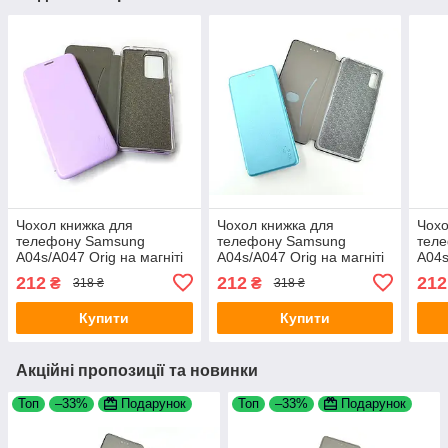
Чохол книжка для
Чохол книжка для
Чохо
телефону Samsung
телефону Samsung
тел
A04s/A047 Orig на магніті
A04s/A047 Orig на магніті
A04s
з функцією підставки і
з функцією підставки і
з фу
212
212
212
₴
₴
318 ₴
318 ₴
кишенею для карток
кишенею для карток Light
кише
Lavander 4you
blue 4you
4yo
Купити
Купити
Акційні пропозиції та новинки
Топ
–33%
Подарунок
Топ
–33%
Подарунок