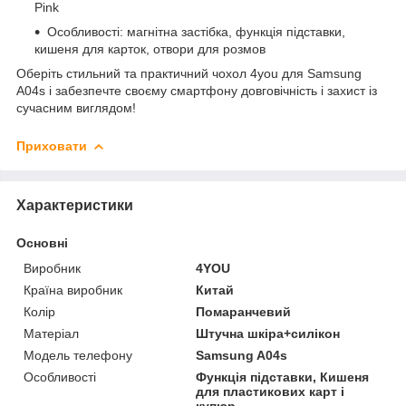
Pink
Особливості: магнітна застібка, функція підставки,
кишеня для карток, отвори для розмов
Оберіть стильний та практичний чохол 4you для Samsung
A04s і забезпечте своєму смартфону довговічність і захист із
сучасним виглядом!
Приховати
Характеристики
Основні
Виробник
4YOU
Країна виробник
Китай
Колір
Помаранчевий
Матеріал
Штучна шкіра+силікон
Модель телефону
Samsung A04s
Особливості
Функція підставки, Кишеня
для пластикових карт і
купюр