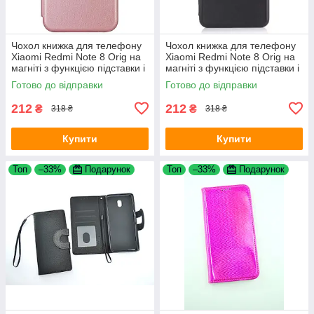
Чохол книжка для телефону
Чохол книжка для телефону
Xiaomi Redmi Note 8 Orig на
Xiaomi Redmi Note 8 Orig на
магніті з функцією підставки і
магніті з функцією підставки і
кишенею для карт Rose Gold
кишенею для карток Black
Готово до відправки
Готово до відправки
4you
4you
212
212
₴
₴
318 ₴
318 ₴
Купити
Купити
Топ
–33%
Подарунок
Топ
–33%
Подарунок