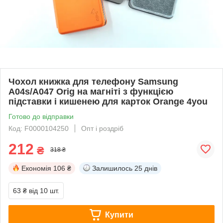
Чохол книжка для телефону Samsung
A04s/A047 Orig на магніті з функцією
підставки і кишенею для карток Orange 4you
Готово до відправки
Код: F0000104250
Опт і роздріб
212
₴
318 ₴
Економія
106 ₴
Залишилось
25 днів
63 ₴
від 10 шт.
Купити