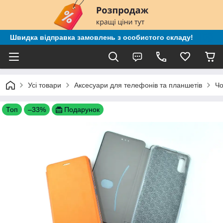
Швидка відправка замовлень з особистого складу!
Усі товари
Аксесуари для телефонів та планшетів
Чо
Топ
–33%
Подарунок