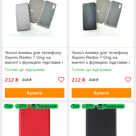
Чохол книжка для телефону
Чохол книжка для телефону
Xiaomi Redmi 7 Orig на
Xiaomi Redmi 7 Orig на
магніті з функцією підставки і
магніті з функцією підставки і
кишенею для карт Grey 4you
кишенею для карт Black 4you
Готово до відправки
Готово до відправки
212
212
₴
₴
318 ₴
318 ₴
Купити
Купити
Топ
–33%
Подарунок
Топ
–33%
Подарунок