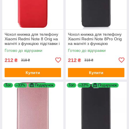
Чохол книжка для телефону
Чохол книжка для телефону
Xiaomi Redmi Note 8 Orig на
Xiaomi Redmi Note 8Pro Orig
магніті з функцією підставки і
на магніті з функцією
кишенею для карт Red 4you
підставки і кишенею для карт
Готово до відправки
Готово до відправки
Black 4you
212
212
₴
₴
318 ₴
318 ₴
Купити
Купити
Топ
–33%
Подарунок
Топ
–33%
Подарунок