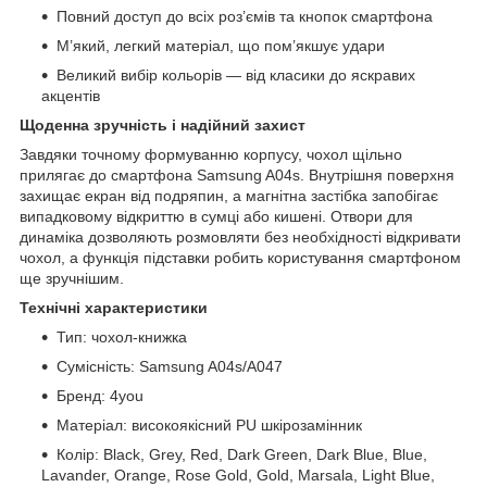
Повний доступ до всіх роз’ємів та кнопок смартфона
М’який, легкий матеріал, що пом’якшує удари
Великий вибір кольорів — від класики до яскравих
акцентів
Щоденна зручність і надійний захист
Завдяки точному формуванню корпусу, чохол щільно
прилягає до смартфона Samsung A04s. Внутрішня поверхня
захищає екран від подряпин, а магнітна застібка запобігає
випадковому відкриттю в сумці або кишені. Отвори для
динаміка дозволяють розмовляти без необхідності відкривати
чохол, а функція підставки робить користування смартфоном
ще зручнішим.
Технічні характеристики
Тип: чохол-книжка
Сумісність: Samsung A04s/A047
Бренд: 4you
Матеріал: високоякісний PU шкірозамінник
Колір: Black, Grey, Red, Dark Green, Dark Blue, Blue,
Lavander, Orange, Rose Gold, Gold, Marsala, Light Blue,