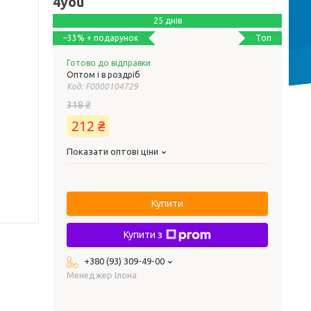
4you
25 днів
Топ
–33%
Готово до відправки
Оптом і в роздріб
Код:
F0000104729
318 ₴
212 ₴
Показати оптові ціни
Купити
Купити з
+380 (93) 309-49-00
Менеджер Ілона