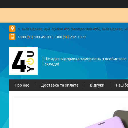
м. Біла Церква, вул. Пулюя 48Б (Матросова 48Б), Біла Церква, У
+380
(93)
309-49-00
+380
(96)
212-10-11
Швидка відправка замовлень з особистого
складу!
Про нас
Доставка та оплата
Відгуки
Наш б