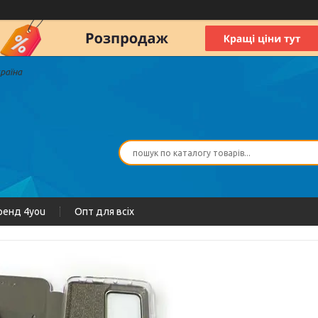
країна
ренд 4you
Опт для всіх