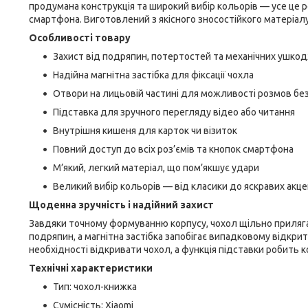
продумана конструкція та широкий вибір кольорів — усе це 
смартфона. Виготовлений з якісного зносостійкого матеріал
Особливості товару
Захист від подряпин, потертостей та механічних ушко
Надійна магнітна застібка для фіксації чохла
Отвори на лицьовій частині для можливості розмов бе
Підставка для зручного перегляду відео або читання
Внутрішня кишеня для карток чи візиток
Повний доступ до всіх роз’ємів та кнопок смартфона
М’який, легкий матеріал, що пом’якшує удари
Великий вибір кольорів — від класики до яскравих акце
Щоденна зручність і надійний захист
Завдяки точному формуванню корпусу, чохол щільно прилягає
подряпин, а магнітна застібка запобігає випадковому відкр
необхідності відкривати чохол, а функція підставки робить
Технічні характеристики
Тип: чохол-книжка
Сумісність: Xiaomi