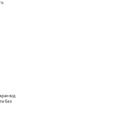
го
кран від
ти без