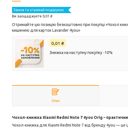
Замов та отримай подарунок
Ви заощаджуєте 0,01 ₴
Отримайте цю позицію безкоштовно при покупці «Чохол книжка
кишенею для карток Lavander 4you»
0,01 ₴
Знижка на наступну покупку -10%
Опис
Чохол-книжка Xiaomi Redmi Note 7 4you Orig – практични
Чохол-книжка для Xiaomi Redmi Note 7 від бренду 4you — це 