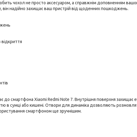
робить чохол не просто аксесуаром, а справжнім доповненням вашо
у, він надійно захищає ваш пристрій від щоденних пошкоджень.
джень
з відкриття
нтів
 до смартфона Xiaomi Redmi Note 7. Внутрішня поверхня захищає е
иттю в сумці або кишені. Отвори для динаміка дозволяють розмовля
 користування смартфоном ще зручнішим.