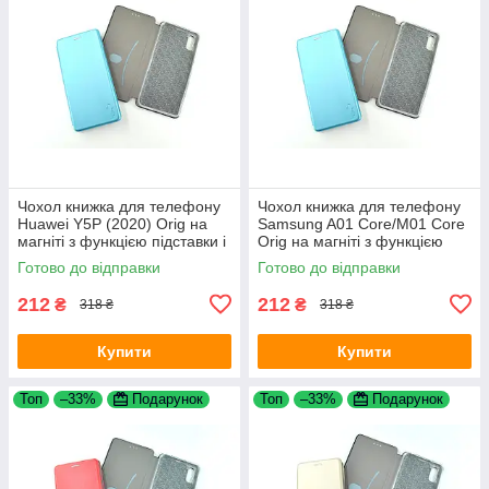
Чохол книжка для телефону
Чохол книжка для телефону
Huawei Y5P (2020) Orig на
Samsung A01 Core/M01 Core
магніті з функцією підставки і
Orig на магніті з функцією
кишенею для карт Light blue
підставки і кишенею для
Готово до відправки
Готово до відправки
4you
карток Light blue 4you
212
212
₴
₴
318 ₴
318 ₴
Купити
Купити
Топ
–33%
Подарунок
Топ
–33%
Подарунок