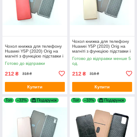
Чохол книжка для телефону
Чохол книжка для телефону
Huawei Y5P (2020) Orig на
Huawei Y5P (2020) Orig на
магніті з функцією підставки і
магніті з функцією підставки і
кишенею для карток Gold
Готово до відправки менше 5
кишенею для карток Red
4you
Готово до відправки
од.
4you
212
212
₴
₴
318 ₴
318 ₴
Купити
Купити
Топ
–33%
Подарунок
Топ
–33%
Подарунок