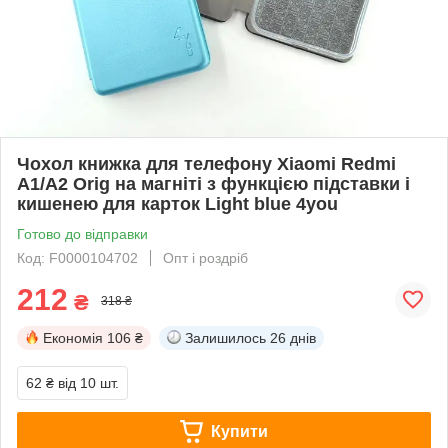
Чохол книжка для телефону Xiaomi Redmi
A1/A2 Orig на магніті з функцією підставки і
кишенею для карток Light blue 4you
Готово до відправки
Код: F0000104702
Опт і роздріб
212
₴
318 ₴
Економія
106 ₴
Залишилось
26 днів
62 ₴
від 10 шт.
Купити