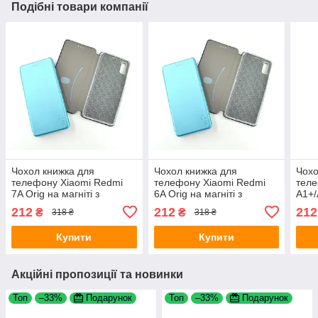
Подібні товари компанії
Чохол книжка для
Чохол книжка для
Чохо
телефону Xiaomi Redmi
телефону Xiaomi Redmi
теле
7A Orig на магніті з
6A Orig на магніті з
A1+/
функцією підставки і
функцією підставки і
функ
212
212
212
₴
₴
318 ₴
318 ₴
кишенею для карток Light
кишенею для карток Light
кише
blue 4you
blue 4you
blue
Купити
Купити
Акційні пропозиції та новинки
Топ
–33%
Подарунок
Топ
–33%
Подарунок