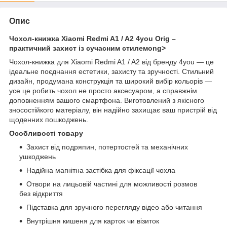
Опис
Чохол-книжка Xiaomi Redmi A1 / A2 4you Orig –
практичний захист із сучасним стилемong>
Чохол-книжка для Xiaomi Redmi A1 / A2 від бренду 4you — це
ідеальне поєднання естетики, захисту та зручності. Стильний
дизайн, продумана конструкція та широкий вибір кольорів —
усе це робить чохол не просто аксесуаром, а справжнім
доповненням вашого смартфона. Виготовлений з якісного
зносостійкого матеріалу, він надійно захищає ваш пристрій від
щоденних пошкоджень.
Особливості товару
Захист від подряпин, потертостей та механічних
ушкоджень
Надійна магнітна застібка для фіксації чохла
Отвори на лицьовій частині для можливості розмов
без відкриття
Підставка для зручного перегляду відео або читання
Внутрішня кишеня для карток чи візиток