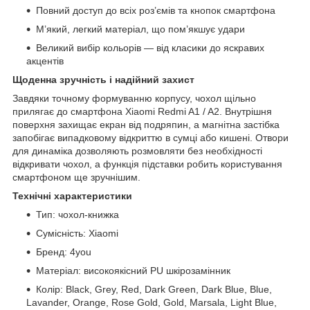
Повний доступ до всіх роз’ємів та кнопок смартфона
М’який, легкий матеріал, що пом’якшує удари
Великий вибір кольорів — від класики до яскравих
акцентів
Щоденна зручність і надійний захист
Завдяки точному формуванню корпусу, чохол щільно
прилягає до смартфона Xiaomi Redmi A1 / A2. Внутрішня
поверхня захищає екран від подряпин, а магнітна застібка
запобігає випадковому відкриттю в сумці або кишені. Отвори
для динаміка дозволяють розмовляти без необхідності
відкривати чохол, а функція підставки робить користування
смартфоном ще зручнішим.
Технічні характеристики
Тип: чохол-книжка
Сумісність: Xiaomi
Бренд: 4you
Матеріал: високоякісний PU шкірозамінник
Колір: Black, Grey, Red, Dark Green, Dark Blue, Blue,
Lavander, Orange, Rose Gold, Gold, Marsala, Light Blue,