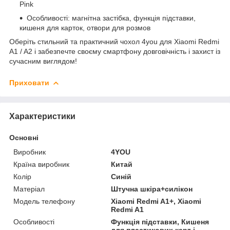
Pink
Особливості: магнітна застібка, функція підставки,
кишеня для карток, отвори для розмов
Оберіть стильний та практичний чохол 4you для Xiaomi Redmi
A1 / A2 і забезпечте своєму смартфону довговічність і захист із
сучасним виглядом!
Приховати
Характеристики
Основні
Виробник
4YOU
Країна виробник
Китай
Колір
Синій
Матеріал
Штучна шкіра+силікон
Модель телефону
Xiaomi Redmi A1+, Xiaomi
Redmi A1
Особливості
Функція підставки, Кишеня
для пластикових карт і