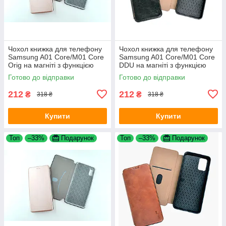
Чохол книжка для телефону
Чохол книжка для телефону
Samsung A01 Core/M01 Core
Samsung A01 Core/M01 Core
Orig на магніті з функцією
DDU на магніті з функцією
підставки і кишенею для
підставки і кишенею для
Готово до відправки
Готово до відправки
карток Rose Gold 4you
карток Black (PU Шкіра)
212
212
₴
₴
318 ₴
318 ₴
Купити
Купити
Топ
–33%
Подарунок
Топ
–33%
Подарунок