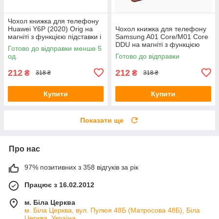
Чохол книжка для телефону
Huawei Y6P (2020) Orig на
Чохол книжка для телефону
магніті з функцією підставки і
Samsung A01 Core/M01 Core
кишенею для карток Rose
DDU на магніті з функцією
Готово до відправки менше 5
Gold 4you
підставки і кишенею для
од.
Готово до відправки
карток Dark Brown (PU Шкіра)
212
212
₴
₴
318 ₴
318 ₴
Купити
Купити
Показати ще
Про нас
97% позитивних з 358 відгуків за рік
Працює з 16.02.2012
м. Біла Церква
м. Біла Церква, вул. Пулюя 48Б (Матросова 48Б), Біла
Церква, Україна