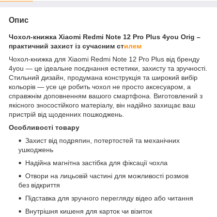
Опис
Чохол-книжка Xiaomi Redmi Note 12 Pro Plus 4you Orig –
практичний захист із сучасним ст
илем
Чохол-книжка для Xiaomi Redmi Note 12 Pro Plus від бренду
4you — це ідеальне поєднання естетики, захисту та зручності.
Стильний дизайн, продумана конструкція та широкий вибір
кольорів — усе це робить чохол не просто аксесуаром, а
справжнім доповненням вашого смартфона. Виготовлений з
якісного зносостійкого матеріалу, він надійно захищає ваш
пристрій від щоденних пошкоджень.
Особливості товару
Захист від подряпин, потертостей та механічних
ушкоджень
Надійна магнітна застібка для фіксації чохла
Отвори на лицьовій частині для можливості розмов
без відкриття
Підставка для зручного перегляду відео або читання
Внутрішня кишеня для карток чи візиток