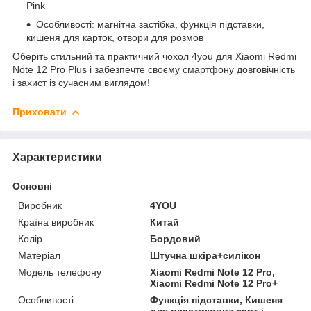
Pink
Особливості: магнітна застібка, функція підставки,
кишеня для карток, отвори для розмов
Оберіть стильний та практичний чохол 4you для Xiaomi Redmi
Note 12 Pro Plus і забезпечте своєму смартфону довговічність
і захист із сучасним виглядом!
Приховати
Характеристики
Основні
Виробник
4YOU
Країна виробник
Китай
Колір
Бордовий
Матеріал
Штучна шкіра+силікон
Модель телефону
Xiaomi Redmi Note 12 Pro,
Xiaomi Redmi Note 12 Pro+
Особливості
Функція підставки, Кишеня
для пластикових карт і