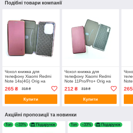
Подібні товари компанії
Чохол книжка для
Чохол книжка для
Чохо
телефону Xiaomi Redmi
телефону Xiaomi Redmi
теле
Note 14s(4G) Orig на
Note 11Pro/Pro+ Orig на
Note
магніті з функцією
магніті з функцією
магн
265
212
265
₴
₴
318 ₴
318 ₴
підставки і кишенею для
підставки і кишенею для
підс
карток Marsala 4you
карток Marsala 4you
карт
Купити
Купити
Акційні пропозиції та новинки
Топ
–33%
Подарунок
Топ
–33%
Подарунок