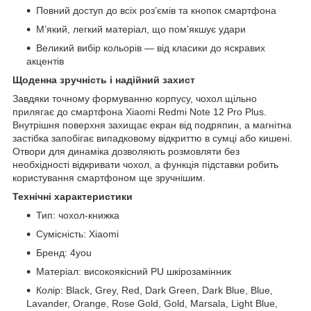
Повний доступ до всіх роз’ємів та кнопок смартфона
М’який, легкий матеріал, що пом’якшує удари
Великий вибір кольорів — від класики до яскравих
акцентів
Щоденна зручність і надійний захист
Завдяки точному формуванню корпусу, чохол щільно
прилягає до смартфона Xiaomi Redmi Note 12 Pro Plus.
Внутрішня поверхня захищає екран від подряпин, а магнітна
застібка запобігає випадковому відкриттю в сумці або кишені.
Отвори для динаміка дозволяють розмовляти без
необхідності відкривати чохол, а функція підставки робить
користування смартфоном ще зручнішим.
Технічні характеристики
Тип: чохол-книжка
Сумісність: Xiaomi
Бренд: 4you
Матеріал: високоякісний PU шкірозамінник
Колір: Black, Grey, Red, Dark Green, Dark Blue, Blue,
Lavander, Orange, Rose Gold, Gold, Marsala, Light Blue,