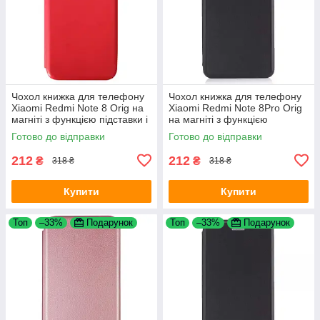
Чохол книжка для телефону
Чохол книжка для телефону
Xiaomi Redmi Note 8 Orig на
Xiaomi Redmi Note 8Pro Orig
магніті з функцією підставки і
на магніті з функцією
кишенею для карт Red 4you
підставки і кишенею для карт
Готово до відправки
Готово до відправки
Black 4you
212
212
₴
₴
318 ₴
318 ₴
Купити
Купити
Топ
–33%
Подарунок
Топ
–33%
Подарунок