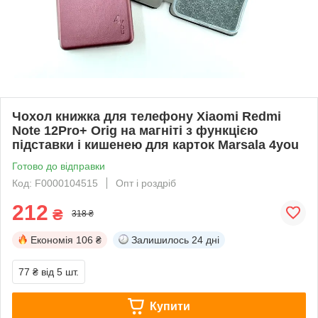
Чохол книжка для телефону Xiaomi Redmi
Note 12Pro+ Orig на магніті з функцією
підставки і кишенею для карток Marsala 4you
Готово до відправки
Код: F0000104515
Опт і роздріб
212
₴
318 ₴
Економія
106 ₴
Залишилось
24 дні
77 ₴
від 5 шт.
Купити