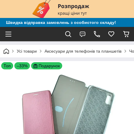
Швидка відправка замовлень з особистого складу!
Усі товари
Аксесуари для телефонів та планшетів
Чо
Топ
–33%
Подарунок