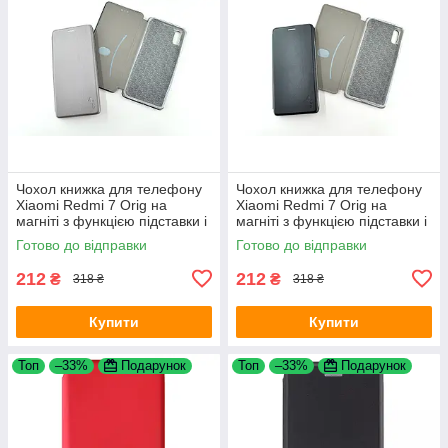
Чохол книжка для телефону
Чохол книжка для телефону
Xiaomi Redmi 7 Orig на
Xiaomi Redmi 7 Orig на
магніті з функцією підставки і
магніті з функцією підставки і
кишенею для карт Grey 4you
кишенею для карт Black 4you
Готово до відправки
Готово до відправки
212
212
₴
₴
318 ₴
318 ₴
Купити
Купити
Топ
–33%
Подарунок
Топ
–33%
Подарунок