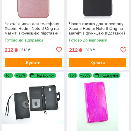
Чохол книжка для телефону
Чохол книжка для телефону
Xiaomi Redmi Note 8 Orig на
Xiaomi Redmi Note 8 Orig на
магніті з функцією підставки і
магніті з функцією підставки і
кишенею для карт Rose Gold
кишенею для карток Black
Готово до відправки
Готово до відправки
4you
4you
212
212
₴
₴
318 ₴
318 ₴
Купити
Купити
Топ
–33%
Подарунок
Топ
–33%
Подарунок