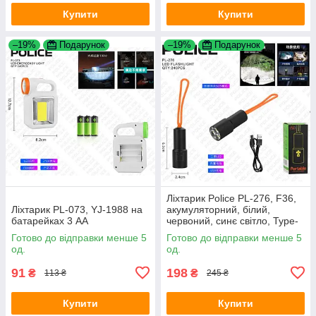
Купити
Купити
–19%
Подарунок
–19%
Подарунок
Ліхтарик Police PL-276, F36,
Ліхтарик PL-073, YJ-1988 на
акумуляторний, білий,
батарейках 3 АА
червоний, синє світло, Type-
C
Готово до відправки менше 5
Готово до відправки менше 5
од.
од.
91
198
₴
₴
113 ₴
245 ₴
Купити
Купити