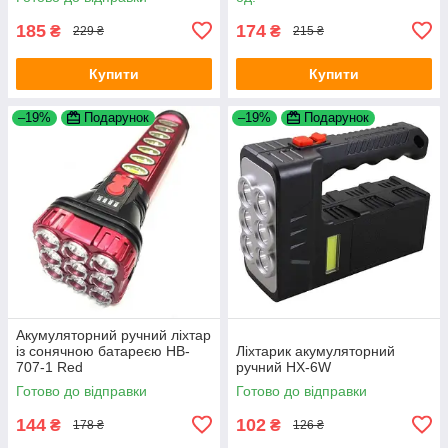
185
174
₴
₴
229 ₴
215 ₴
Купити
Купити
–19%
Подарунок
–19%
Подарунок
Акумуляторний ручний ліхтар
із сонячною батареєю HB-
Ліхтарик акумуляторний
707-1 Red
ручний HX-6W
Готово до відправки
Готово до відправки
144
102
₴
₴
178 ₴
126 ₴