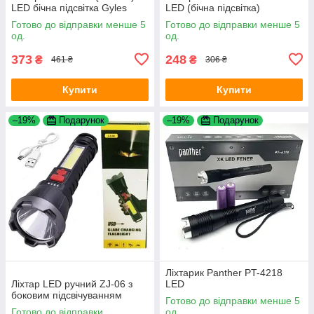
LED бічна підсвітка Gyles
LED (бічна підсвітка)
Готово до відправки менше 5
Готово до відправки менше 5
од.
од.
373
248
₴
₴
461 ₴
306 ₴
Купити
Купити
–19%
Подарунок
–19%
Подарунок
Ліхтарик Panther PT-4218
Ліхтар LED ручний ZJ-06 з
LED
боковим підсвічуванням
Готово до відправки менше 5
Готово до відправки
од.