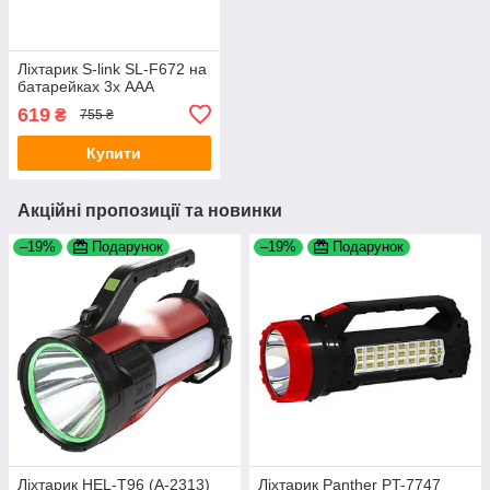
Ліхтарик S-link SL-F672 на
батарейках 3х AAA
619
₴
755 ₴
Купити
Акційні пропозиції та новинки
–19%
Подарунок
–19%
Подарунок
Ліхтарик HEL-T96 (A-2313)
Ліхтарик Panther PT-7747