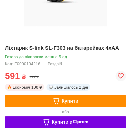
Ліхтарик S-link SL-F303 на батарейках 4хAA
Готово до відправки менше 5 од.
Код: F0000104216
Роздріб
591
₴
729 ₴
Економія
138 ₴
Залишилось
2 дні
Купити
або
Купити з