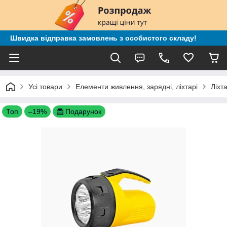
Швидка відправка замовлень з особистого складу!
Усі товари
Елементи живлення, зарядні, ліхтарі
Ліхт
Топ
–19%
Подарунок