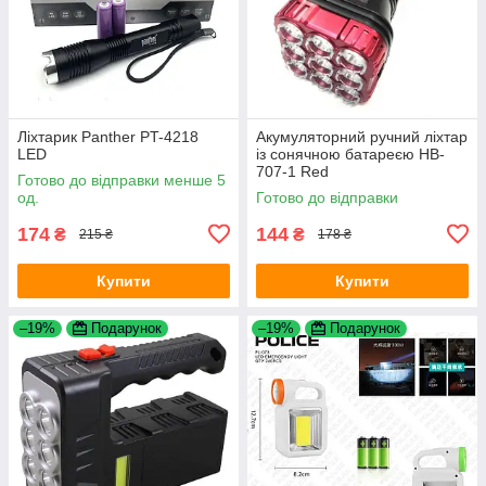
Ліхтарик Panther PT-4218
Акумуляторний ручний ліхтар
LED
із сонячною батареєю HB-
707-1 Red
Готово до відправки менше 5
од.
Готово до відправки
174
144
₴
₴
215 ₴
178 ₴
Купити
Купити
–19%
Подарунок
–19%
Подарунок