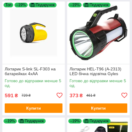
Топ
–19%
Подарунок
–19%
Подарунок
Ліхтарик S-link SL-F303 на
Ліхтарик HEL-T96 (A-2313)
батарейках 4хAA
LED бічна підсвітка Gyles
Готово до відправки менше 5
Готово до відправки менше 5
од.
од.
591
373
₴
₴
729 ₴
461 ₴
Купити
Купити
–19%
Подарунок
–19%
Подарунок