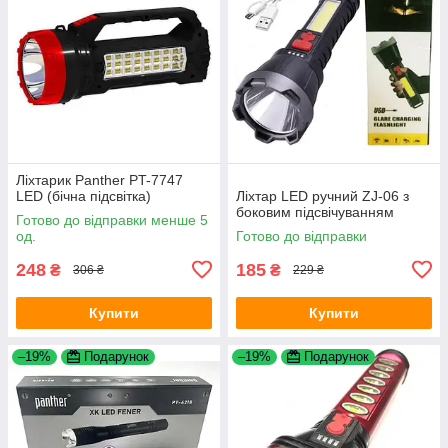
Ліхтарик Panther PT-7747
LED (бічна підсвітка)
Ліхтар LED ручний ZJ-06 з
боковим підсвічуванням
Готово до відправки менше 5
од.
Готово до відправки
248
185
₴
₴
306 ₴
229 ₴
Купити
Купити
–19%
Подарунок
–19%
Подарунок