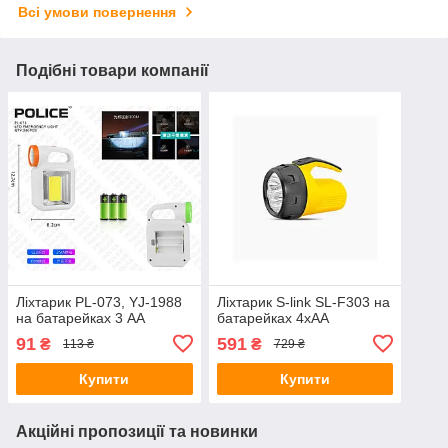
Всі умови повернення
Подібні товари компанії
Ліхтарик PL-073, YJ-1988
Ліхтарик S-link SL-F303 на
на батарейках 3 АА
батарейках 4хAA
91
591
₴
₴
113 ₴
729 ₴
Купити
Купити
Акційні пропозиції та новинки