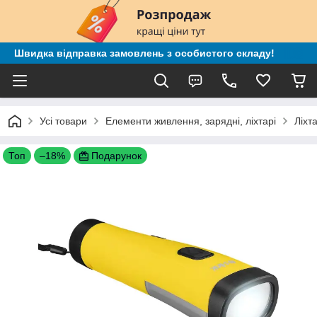
Швидка відправка замовлень з особистого складу!
Усі товари
Елементи живлення, зарядні, ліхтарі
Ліхт
Топ
–18%
Подарунок