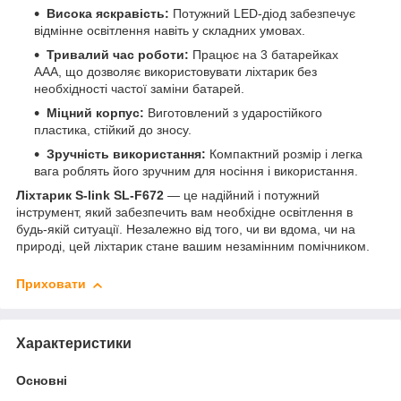
Висока яскравість:
Потужний LED-діод забезпечує
відмінне освітлення навіть у складних умовах.
Тривалий час роботи:
Працює на 3 батарейках
AAA, що дозволяє використовувати ліхтарик без
необхідності частої заміни батарей.
Міцний корпус:
Виготовлений з ударостійкого
пластика, стійкий до зносу.
Зручність використання:
Компактний розмір і легка
вага роблять його зручним для носіння і використання.
Ліхтарик S-link SL-F672
— це надійний і потужний
інструмент, який забезпечить вам необхідне освітлення в
будь-якій ситуації. Незалежно від того, чи ви вдома, чи на
природі, цей ліхтарик стане вашим незамінним помічником.
Приховати
Характеристики
Основні