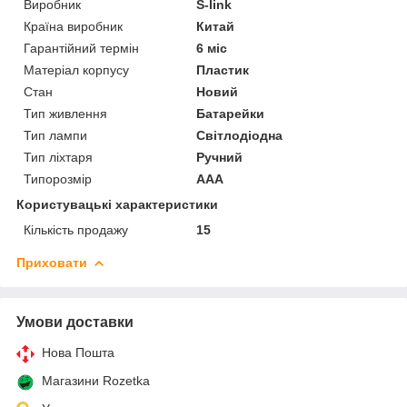
Виробник
S-link
Країна виробник
Китай
Гарантійний термін
6 міс
Матеріал корпусу
Пластик
Стан
Новий
Тип живлення
Батарейки
Тип лампи
Світлодіодна
Тип ліхтаря
Ручний
Типорозмір
AAA
Користувацькi характеристики
Кількість продажу
15
Приховати
Умови доставки
Нова Пошта
Магазини Rozetka