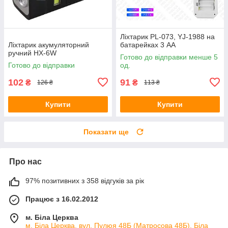
Ліхтарик PL-073, YJ-1988 на
Ліхтарик акумуляторний
батарейках 3 АА
ручний HX-6W
Готово до відправки менше 5
Готово до відправки
од.
102
91
₴
₴
126 ₴
113 ₴
Купити
Купити
Показати ще
Про нас
97% позитивних з 358 відгуків за рік
Працює з 16.02.2012
м. Біла Церква
м. Біла Церква, вул. Пулюя 48Б (Матросова 48Б), Біла