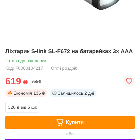
Ліхтарик S-link SL-F672 на батарейках 3х AAA
Готово до відправки
Код: F0000104217
Опт і роздріб
619
₴
755 ₴
Економія
136 ₴
Залишилось
2 дні
320 ₴
від 5 шт.
Купити
або