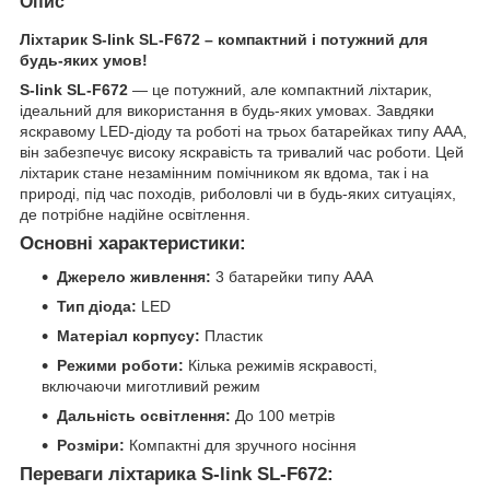
Опис
Ліхтарик S-link SL-F672 – компактний і потужний для
будь-яких умов!
S-link SL-F672
— це потужний, але компактний ліхтарик,
ідеальний для використання в будь-яких умовах. Завдяки
яскравому LED-діоду та роботі на трьох батарейках типу AAA,
він забезпечує високу яскравість та тривалий час роботи. Цей
ліхтарик стане незамінним помічником як вдома, так і на
природі, під час походів, риболовлі чи в будь-яких ситуаціях,
де потрібне надійне освітлення.
Основні характеристики:
Джерело живлення:
3 батарейки типу AAA
Тип діода:
LED
Матеріал корпусу:
Пластик
Режими роботи:
Кілька режимів яскравості,
включаючи миготливий режим
Дальність освітлення:
До 100 метрів
Розміри:
Компактні для зручного носіння
Переваги ліхтарика S-link SL-F672: