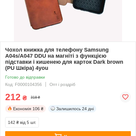
Чохол книжка для телефону Samsung
A04s/A047 DDU на магніті з функцією
підставки і кишенею для карток Dark brown
(PU Шкіра) 4you
Готово до відправки
Код: F0000104356
Опт і роздріб
212
₴
318 ₴
Економія
106 ₴
Залишилось
24 дні
142 ₴
від 5 шт.