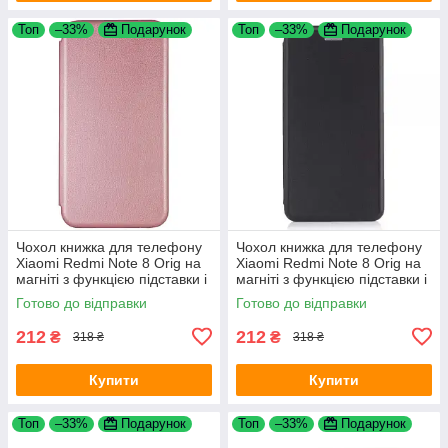
Топ
–33%
Подарунок
Топ
–33%
Подарунок
Чохол книжка для телефону
Чохол книжка для телефону
Xiaomi Redmi Note 8 Orig на
Xiaomi Redmi Note 8 Orig на
магніті з функцією підставки і
магніті з функцією підставки і
кишенею для карт Rose Gold
кишенею для карток Black
Готово до відправки
Готово до відправки
4you
4you
212
212
₴
₴
318 ₴
318 ₴
Купити
Купити
Топ
–33%
Подарунок
Топ
–33%
Подарунок