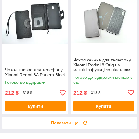
Чохол книжка для телефону
Xiaomi Redmi 8 Orig на
Чохол книжка для телефону
магніті з функцією підставки і
Xiaomi Redmi 8A Pattern Black
кишенею для карт Grey 4you
Готово до відправки менше 5
Готово до відправки
од.
212
212
₴
₴
318 ₴
318 ₴
Купити
Купити
Показати ще