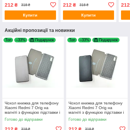
функцією підставки і
з функцією підставки і
з фу
212
212
212
₴
₴
318 ₴
318 ₴
кишенею для карток Dark
кишенею для карток Dark
кише
blue (PU Шкіра) 4you
blue (PU Шкіра) 4you
(PU 
Купити
Купити
Акційні пропозиції та новинки
Топ
–33%
Подарунок
Топ
–33%
Подарунок
Чохол книжка для телефону
Чохол книжка для телефону
Xiaomi Redmi 7 Orig на
Xiaomi Redmi 7 Orig на
магніті з функцією підставки і
магніті з функцією підставки і
кишенею для карт Grey 4you
кишенею для карт Black 4you
Готово до відправки
Готово до відправки
212
212
₴
₴
318 ₴
318 ₴