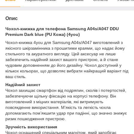
Опис
Чохол-книжка для телефона Samsung A04s/A047 DDU
Premium Dark blue (PU Кожа) (4you)
Чохол-книжка 4you для Samsung A04s/A047 виготовлений з
якісного шкірзамінника з прошитими краями, що надає йому
стильного та акуратного вигляду. Цей аксесуар не лише
забезпечить надійний захист вашого пристрою, а й стане
чудовим доповненням до його дизайну. Чохол доступний у
кількох кольорах, що дозволяє вибрати найкращий варіант під
ваш стиль.
Надійний захист
Чохол захищає смартфон від подряпин, сколів і потертостей,
забезпечуючи щільну фіксацію на корпусі телефону. Він
виготовлений з міцних матеріалів, які витримують
повсякденне використання. М’якість та легкість чохла
допомагають пом’якшити удар при падінні, що значно знижує
ризик пошкодження пристрою.
Зручність використання
Чохол оснащений спеціальним магнітом, який запобігає