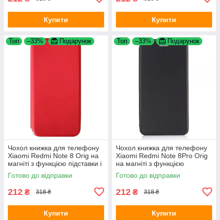
Купити
Купити
Топ
–33%
Подарунок
Топ
–33%
Подарунок
Чохол книжка для телефону
Чохол книжка для телефону
Xiaomi Redmi Note 8 Orig на
Xiaomi Redmi Note 8Pro Orig
магніті з функцією підставки і
на магніті з функцією
кишенею для карт Red 4you
підставки і кишенею для карт
Готово до відправки
Готово до відправки
Black 4you
212
212
₴
₴
318 ₴
318 ₴
Купити
Купити