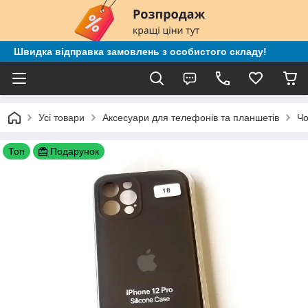
Швидка відправка замовлень з особистого складу!
Усі товари
Аксесуари для телефонів та планшетів
Чо
Топ
Подарунок