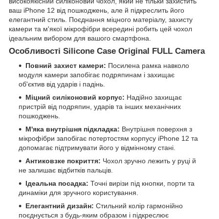
високоякісний силіконовий чохол, який не тільки захистить
ваш iPhone 12 від пошкоджень, але й підкреслить його
елегантний стиль. Поєднання міцного матеріалу, захисту
камери та м'якої мікрофібри всередині робить цей чохол
ідеальним вибором для вашого смартфона.
Особливості Silicone Case Original FULL Camera
Повний захист камери:
Посилена рамка навколо
модуля камери запобігає подряпинам і захищає
об'єктив від ударів і падінь.
Міцний силіконовий корпус:
Надійно захищає
пристрій від подряпин, ударів та інших механічних
пошкоджень.
М'яка внутрішня підкладка:
Внутрішня поверхня з
мікрофібри запобігає потертостям корпусу iPhone 12 та
допомагає підтримувати його у відмінному стані.
Антиковзке покриття:
Чохол зручно лежить у руці й
не залишає відбитків пальців.
Ідеальна посадка:
Точні вирізи під кнопки, порти та
динаміки для зручного користування.
Елегантний дизайн:
Стильний колір гармонійно
поєднується з будь-яким образом і підкреслює