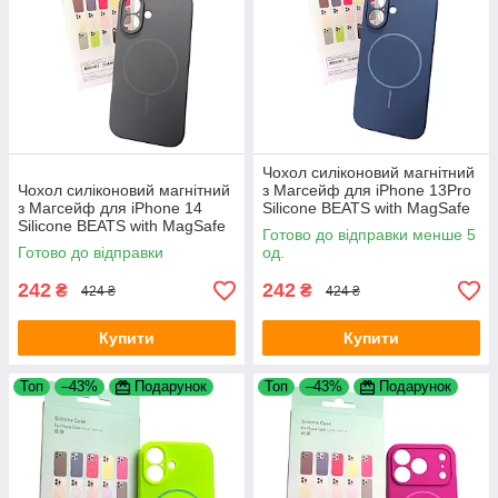
Чохол силіконовий магнітний
Чохол силіконовий магнітний
з Магсейф для iPhone 13Pro
з Магсейф для iPhone 14
Silicone BEATS with MagSafe
Silicone BEATS with MagSafe
№9 Amethyst
Готово до відправки менше 5
№12 Graphite Gray
Готово до відправки
од.
242
242
₴
₴
424 ₴
424 ₴
Купити
Купити
Топ
–43%
Подарунок
Топ
–43%
Подарунок