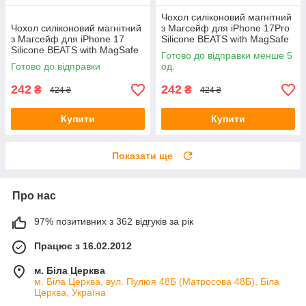
Чохол силіконовий магнітний
Чохол силіконовий магнітний
з Магсейф для iPhone 17Pro
з Магсейф для iPhone 17
Silicone BEATS with MagSafe
Silicone BEATS with MagSafe
№4 Snow
Готово до відправки менше 5
№7 Midnight Black
Готово до відправки
од.
242
242
₴
₴
424 ₴
424 ₴
Купити
Купити
Показати ще
Про нас
97% позитивних з 362 відгуків за рік
Працює з 16.02.2012
м. Біла Церква
м. Біла Церква, вул. Пулюя 48Б (Матросова 48Б), Біла
Церква, Україна