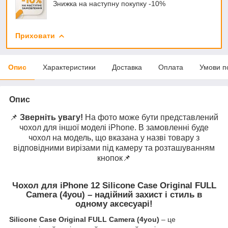
Знижка на наступну покупку -10%
Приховати
Опис
Характеристики
Доставка
Оплата
Умови п
Опис
📌
Зверніть увагу!
На фото може бути представлений
чохол для іншої моделі iPhone. В замовленні буде
чохол на модель, що вказана у назві товару з
відповідними вирізами під камеру та розташуванням
кнопок📌
Чохол для iPhone 12 Silicone Case Original FULL
Camera (4you) – надійний захист і стиль в
одному аксесуарі!
Silicone Case Original FULL Camera (4you)
– це