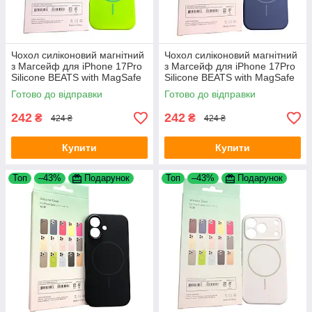
Чохол силіконовий магнітний
Чохол силіконовий магнітний
з Магсейф для iPhone 17Pro
з Магсейф для iPhone 17Pro
Silicone BEATS with MagSafe
Silicone BEATS with MagSafe
№13 Neon green
№9 Amethyst
Готово до відправки
Готово до відправки
242
242
₴
₴
424 ₴
424 ₴
Купити
Купити
Топ
–43%
Подарунок
Топ
–43%
Подарунок