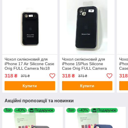
Чохол силіконовий для
Чохол силіконовий для
Чохо
iPhone 17 Air Silicone Case
iPhone 15Plus Silicone
iPho
Orig FULL Camera No18
Case Orig FULL Camera
Case
black 4you
№18 Black 4you
№18 
318
318
318
₴
₴
371 ₴
371 ₴
Купити
Купити
Акційні пропозиції та новинки
Топ
–43%
Подарунок
Топ
–43%
Подарунок