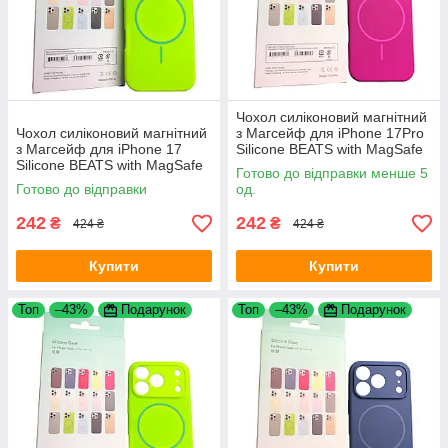
Чохол силіконовий магнітний
Чохол силіконовий магнітний
з Магсейф для iPhone 17Pro
з Магсейф для iPhone 17
Silicone BEATS with MagSafe
Silicone BEATS with MagSafe
№15 Sunset Purple
Готово до відправки менше 5
№13 Neon green
Готово до відправки
од.
242
242
₴
₴
424 ₴
424 ₴
Купити
Купити
Топ
–43%
Подарунок
Топ
–43%
Подарунок