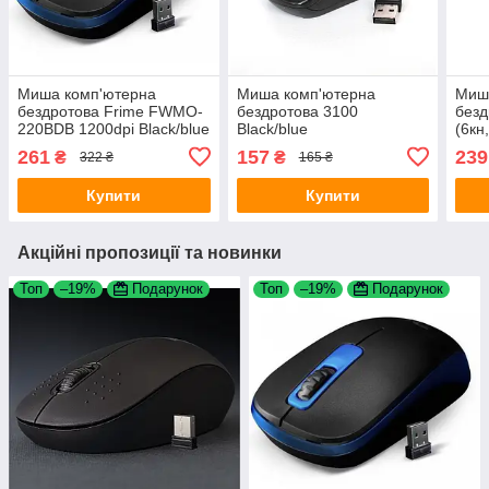
Миша комп'ютерна
Миша комп'ютерна
Миш
бездротова Frime FWMO-
бездротова 3100
безд
220BDB 1200dpi Black/blue
Black/blue
(6кн
гара
261
157
239
₴
₴
322 ₴
165 ₴
Купити
Купити
Акційні пропозиції та новинки
Топ
–19%
Подарунок
Топ
–19%
Подарунок