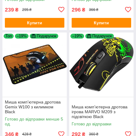
239
296
₴
₴
295 ₴
366 ₴
Купити
Купити
Топ
–19%
Подарунок
–19%
Подарунок
Миша комп'ютерна дротова
Gemix W100 з килимком
Миша комп'ютерна дротова
Black
ігрова MARVO M209 з
підсвіткою Black
Готово до відправки менше 5
од.
Готово до відправки
346
292
₴
₴
428 ₴
360 ₴