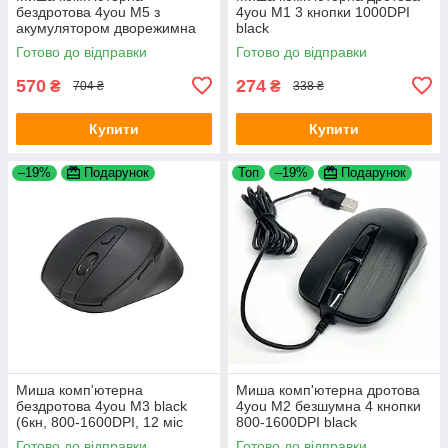
бездротова 4you M5 з
4you M1 3 кнопки 1000DPI
акумулятором дворежимна
black
Bluetooth 2.4G 4 кнопки Black
Готово до відправки
Готово до відправки
570
274
₴
₴
704 ₴
338 ₴
Купити
Купити
–19%
Подарунок
Топ
–19%
Подарунок
Миша комп'ютерна
Миша комп'ютерна дротова
бездротова 4you M3 black
4you M2 безшумна 4 кнопки
(6кн, 800-1600DPI, 12 міс
800-1600DPI black
гарантія)
Готово до відправки
Готово до відправки