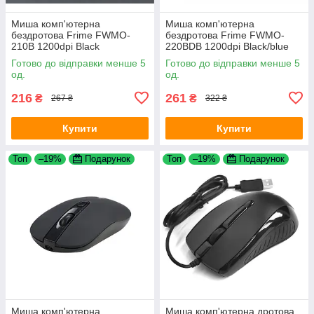
Миша комп'ютерна
Миша комп'ютерна
бездротова Frime FWMO-
бездротова Frime FWMO-
210B 1200dpi Black
220BDB 1200dpi Black/blue
Готово до відправки менше 5
Готово до відправки менше 5
од.
од.
216
261
₴
₴
267 ₴
322 ₴
Купити
Купити
Топ
–19%
Подарунок
Топ
–19%
Подарунок
Миша комп'ютерна
Миша комп'ютерна дротова