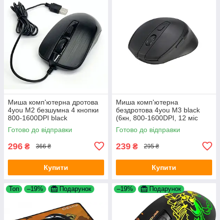
Миша комп'ютерна дротова
Миша комп'ютерна
4you M2 безшумна 4 кнопки
бездротова 4you M3 black
800-1600DPI black
(6кн, 800-1600DPI, 12 міс
гарантія)
Готово до відправки
Готово до відправки
296
239
₴
₴
366 ₴
295 ₴
Купити
Купити
Топ
–19%
Подарунок
–19%
Подарунок