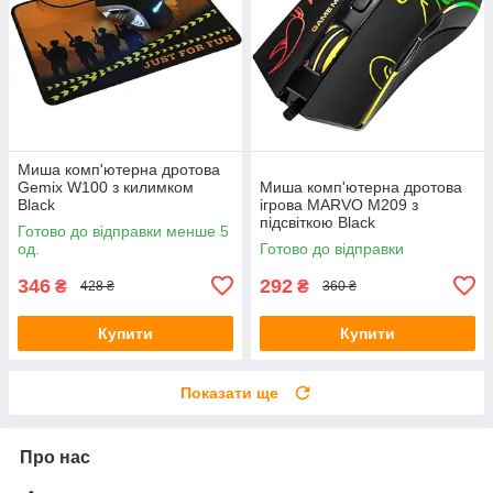
Миша комп'ютерна дротова
Gemix W100 з килимком
Миша комп'ютерна дротова
Black
ігрова MARVO M209 з
підсвіткою Black
Готово до відправки менше 5
од.
Готово до відправки
346
292
₴
₴
428 ₴
360 ₴
Купити
Купити
Показати ще
Про нас