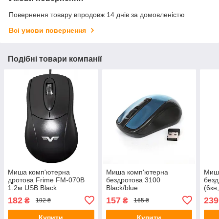
Повернення товару впродовж 14 днів за домовленістю
Всі умови повернення
Подібні товари компанії
Миша комп'ютерна
Миша комп'ютерна
Миш
дротова Frime FM-070B
бездротова 3100
безд
1.2м USB Black
Black/blue
(6кн
гара
182
157
239
₴
₴
192 ₴
165 ₴
Купити
Купити