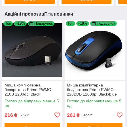
Акційні пропозиції та новинки
Топ
–19%
Подарунок
Топ
–19%
Подарунок
Миша комп'ютерна
Миша комп'ютерна
бездротова Frime FWMO-
бездротова Frime FWMO-
210B 1200dpi Black
220BDB 1200dpi Black/blue
Готово до відправки менше 5
Готово до відправки менше 5
од.
од.
216
261
₴
₴
267 ₴
322 ₴