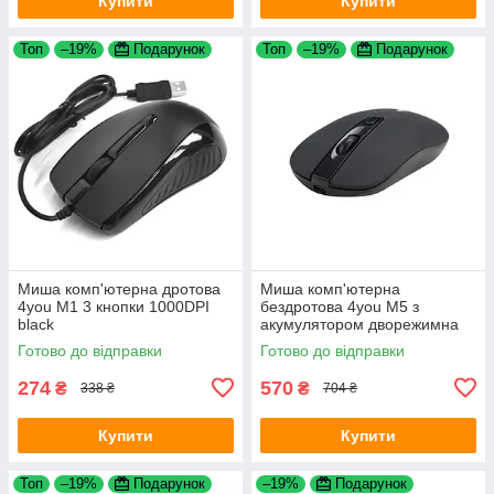
Купити
Купити
Топ
–19%
Подарунок
Топ
–19%
Подарунок
Миша комп'ютерна дротова
Миша комп'ютерна
4you M1 3 кнопки 1000DPI
бездротова 4you M5 з
black
акумулятором дворежимна
Bluetooth 2.4G 4 кнопки Black
Готово до відправки
Готово до відправки
274
570
₴
₴
338 ₴
704 ₴
Купити
Купити
Топ
–19%
Подарунок
–19%
Подарунок