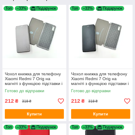
Топ
–33%
Подарунок
Топ
–33%
Подарунок
Чохол книжка для телефону
Чохол книжка для телефону
Xiaomi Redmi 7 Orig на
Xiaomi Redmi 7 Orig на
магніті з функцією підставки і
магніті з функцією підставки і
кишенею для карт Grey 4you
кишенею для карт Black 4you
Готово до відправки
Готово до відправки
212
212
₴
₴
318 ₴
318 ₴
Купити
Купити
Топ
–33%
Подарунок
Топ
–33%
Подарунок