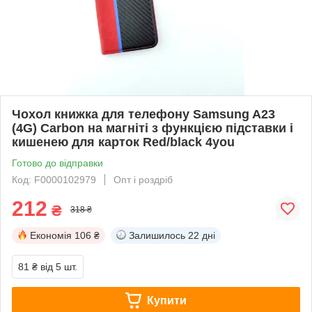
Чохол книжка для телефону Samsung A23
(4G) Carbon на магніті з функцією підставки і
кишенею для карток Red/black 4you
Готово до відправки
Код: F0000102979
Опт і роздріб
212
₴
318 ₴
Економія
106 ₴
Залишилось
22 дні
81 ₴
від 5 шт.
Купити