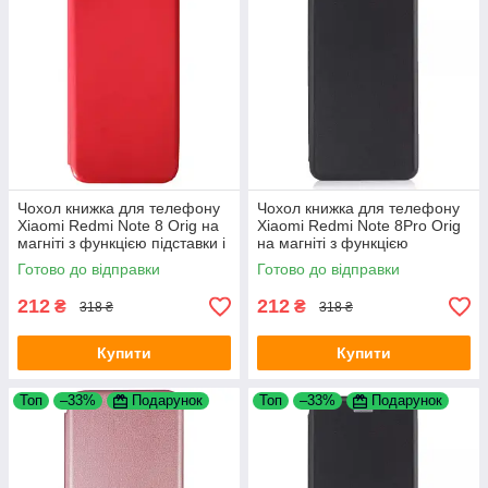
Чохол книжка для телефону
Чохол книжка для телефону
Xiaomi Redmi Note 8 Orig на
Xiaomi Redmi Note 8Pro Orig
магніті з функцією підставки і
на магніті з функцією
кишенею для карт Red 4you
підставки і кишенею для карт
Готово до відправки
Готово до відправки
Black 4you
212
212
₴
₴
318 ₴
318 ₴
Купити
Купити
Топ
–33%
Подарунок
Топ
–33%
Подарунок