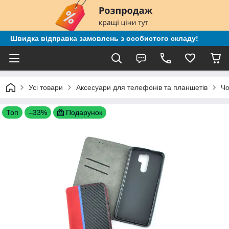
Швидка відправка замовлень з особистого складу!
Усі товари
Аксесуари для телефонів та планшетів
Чо
Топ
–33%
Подарунок