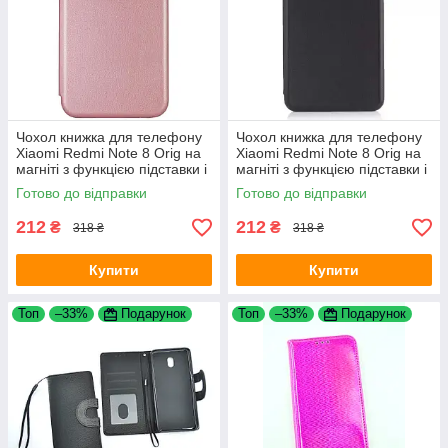
Чохол книжка для телефону
Чохол книжка для телефону
Xiaomi Redmi Note 8 Orig на
Xiaomi Redmi Note 8 Orig на
магніті з функцією підставки і
магніті з функцією підставки і
кишенею для карт Rose Gold
кишенею для карток Black
Готово до відправки
Готово до відправки
4you
4you
212
212
₴
₴
318 ₴
318 ₴
Купити
Купити
Топ
–33%
Подарунок
Топ
–33%
Подарунок