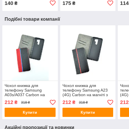
140
175
114
₴
₴
Подібні товари компанії
Чохол книжка для
Чохол книжка для
Чохо
телефону Samsung
телефону Samsung A23
тел
A03s/A037 Carbon на
(4G) Carbon на магніті з
(4G)
магніті з функцією
функцією підставки і
функ
212
212
212
₴
₴
318 ₴
318 ₴
підставки і кишенею для
кишенею для карток Black
кише
карток Red/black 4you
4you
brow
Купити
Купити
Акційні пропозиції та новинки