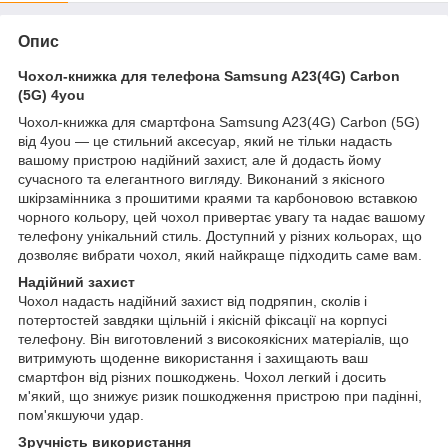
Опис
Чохол-книжка для телефона Samsung A23(4G) Carbon
(5G) 4you
Чохол-книжка для смартфона Samsung A23(4G) Carbon (5G)
від 4you — це стильний аксесуар, який не тільки надасть
вашому пристрою надійний захист, але й додасть йому
сучасного та елегантного вигляду. Виконаний з якісного
шкірзамінника з прошитими краями та карбоновою вставкою
чорного кольору, цей чохол привертає увагу та надає вашому
телефону унікальний стиль. Доступний у різних кольорах, що
дозволяє вибрати чохол, який найкраще підходить саме вам.
Надійний захист
Чохол надасть надійний захист від подряпин, сколів і
потертостей завдяки щільній і якісній фіксації на корпусі
телефону. Він виготовлений з високоякісних матеріалів, що
витримують щоденне використання і захищають ваш
смартфон від різних пошкоджень. Чохол легкий і досить
м'який, що знижує ризик пошкодження пристрою при падінні,
пом'якшуючи удар.
Зручність використання