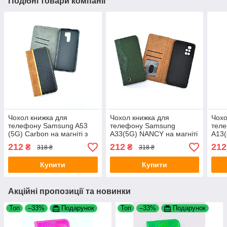
Подібні товари компанії
Чохол книжка для
Чохол книжка для
Чохо
телефону Samsung A53
телефону Samsung
тел
(5G) Carbon на магніті з
A33(5G) NANCY на магніті
A13(
функцією підставки і
з функцією підставки і
з фу
212
212
212
₴
₴
318 ₴
318 ₴
кишенею для карток Light
кишенею для карток
кише
brown/black 4you
Green 4you
Brow
Купити
Купити
Акційні пропозиції та новинки
Топ
–33%
Подарунок
Топ
–33%
Подарунок