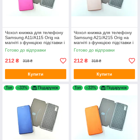
Чохол книжка для телефону
Чохол книжка для телефону
Samsung A11/A115 Orig на
Samsung A21/A215 Orig на
магніті з функцією підставки і
магніті з функцією підставки і
кишенею для карток Pink
кишенею для карток Rose
Готово до відправки
Готово до відправки
gold 4you
212
212
₴
₴
318 ₴
318 ₴
Купити
Купити
Топ
–33%
Подарунок
Топ
–33%
Подарунок