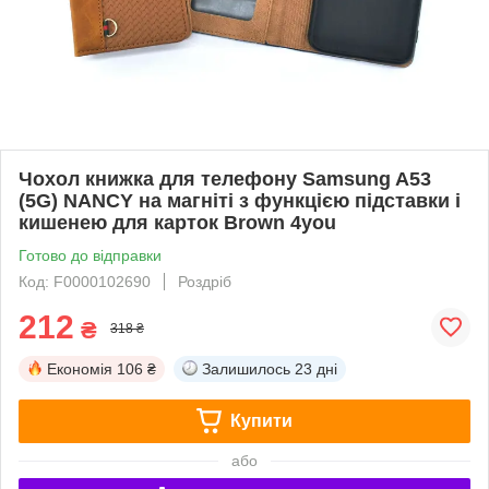
Чохол книжка для телефону Samsung A53
(5G) NANCY на магніті з функцією підставки і
кишенею для карток Brown 4you
Готово до відправки
Код: F0000102690
Роздріб
212
₴
318 ₴
Економія
106 ₴
Залишилось
23 дні
Купити
або