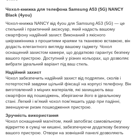
Чохол-книжка для телефона Samsung A53 (5G) NANCY
Black (4you)
Чохол-книжка NANCY від 4you для Samsung A53 (5G) — це
стильний і практичний аксесуар, який надасть вашому
смартфону надійний захист. Виконаний з якісного
шкірзамінника з прошитими краями та тканевою вставкою, він
додасть елегантного вигляду вашому гаджету. Чохол
оснащений захистом камери, що додатково гарантує безпеку
вашого пристрою. Доступний у різних кольорах, що дозволяє
вибрати ідеальний варіант під ваш стиль.
Надійний захист
Чохол забезпечить надійний захист від подряпин, сколів і
потертостей завдяки щільній фіксації на корпусі телефону. Він
виготовлений з міцних матеріалів, які захищають ваш
смартфон від пошкоджень, зберігаючи його в ідеальному
стані. Легкий і м'який чохол пом'якшить удар при падінні,
зменшуючи ризик пошкодження пристрою.
Зручність використання
Чохол оснащений магнітом, який запобігає самовільному
відкриттю в сумці чи кишені, забезпечуючи додаткову безпеку
вашого пристрою. Отвори на зовнішній панелі дозволяють