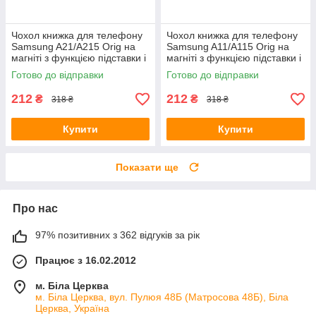
Чохол книжка для телефону
Чохол книжка для телефону
Samsung A21/A215 Orig на
Samsung A11/A115 Orig на
магніті з функцією підставки і
магніті з функцією підставки і
кишенею для карток Blue
кишенею для карток Orange
Готово до відправки
Готово до відправки
4you
212
212
₴
₴
318 ₴
318 ₴
Купити
Купити
Показати ще
Про нас
97% позитивних з 362 відгуків за рік
Працює з 16.02.2012
м. Біла Церква
м. Біла Церква, вул. Пулюя 48Б (Матросова 48Б), Біла
Церква, Україна