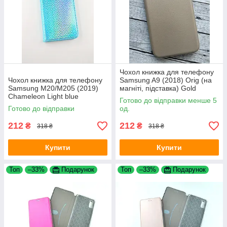
Чохол книжка для телефону
Чохол книжка для телефону
Samsung A9 (2018) Orig (на
Samsung M20/M205 (2019)
магніті, підставка) Gold
Chameleon Light blue
Готово до відправки менше 5
Готово до відправки
од.
212
212
₴
₴
318 ₴
318 ₴
Купити
Купити
Топ
–33%
Подарунок
Топ
–33%
Подарунок