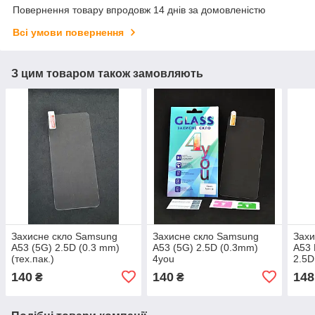
Повернення товару впродовж 14 днів за домовленістю
Всі умови повернення
З цим товаром також замовляють
Захисне скло Samsung
Захисне скло Samsung
Захи
A53 (5G) 2.5D (0.3 mm)
A53 (5G) 2.5D (0.3mm)
A53 
(тех.пак.)
4you
2.5D
(тех.
140
140
148
₴
₴