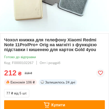
Чохол книжка для телефону Xiaomi Redmi
Note 11Pro/Pro+ Orig на магніті з функцією
підставки і кишенею для карток Gold 4you
Готово до відправки
Код: F0000102267
Опт і роздріб
212
₴
318 ₴
Економія
106 ₴
Залишилось
24 дні
77 ₴
від 5 шт.
Купити