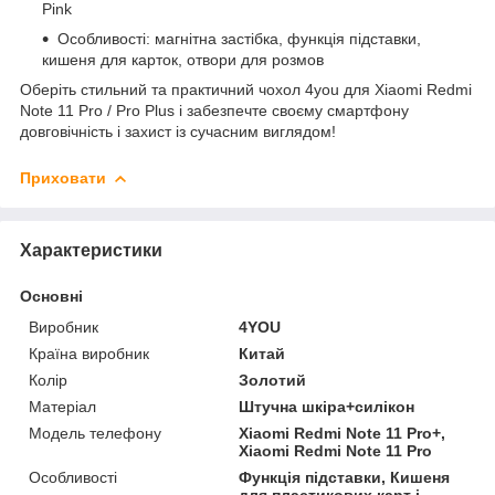
Pink
Особливості: магнітна застібка, функція підставки,
кишеня для карток, отвори для розмов
Оберіть стильний та практичний чохол 4you для Xiaomi Redmi
Note 11 Pro / Pro Plus і забезпечте своєму смартфону
довговічність і захист із сучасним виглядом!
Приховати
Характеристики
Основні
Виробник
4YOU
Країна виробник
Китай
Колір
Золотий
Матеріал
Штучна шкіра+силікон
Модель телефону
Xiaomi Redmi Note 11 Pro+,
Xiaomi Redmi Note 11 Pro
Особливості
Функція підставки, Кишеня
для пластикових карт і