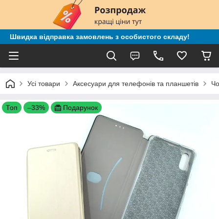
Швидка відправка замовлень з особистого складу!
Усі товари
Аксесуари для телефонів та планшетів
Чо
Топ
–33%
Подарунок