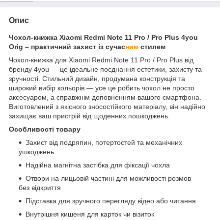
Опис
Чохол-книжка Xiaomi Redmi Note 11 Pro / Pro Plus 4you
Orig – практичний захист із сучас
ним
стилем
Чохол-книжка для Xiaomi Redmi Note 11 Pro / Pro Plus від
бренду 4you — це ідеальне поєднання естетики, захисту та
зручності. Стильний дизайн, продумана конструкція та
широкий вибір кольорів — усе це робить чохол не просто
аксесуаром, а справжнім доповненням вашого смартфона.
Виготовлений з якісного зносостійкого матеріалу, він надійно
захищає ваш пристрій від щоденних пошкоджень.
Особливості товару
Захист від подряпин, потертостей та механічних
ушкоджень
Надійна магнітна застібка для фіксації чохла
Отвори на лицьовій частині для можливості розмов
без відкриття
Підставка для зручного перегляду відео або читання
Внутрішня кишеня для карток чи візиток