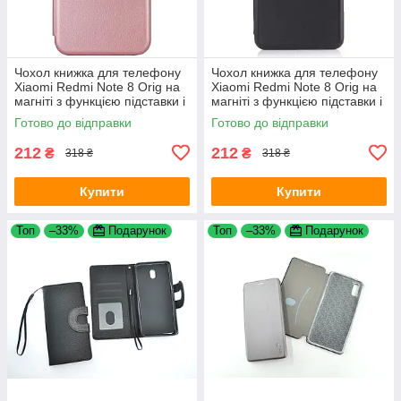
Чохол книжка для телефону
Чохол книжка для телефону
Xiaomi Redmi Note 8 Orig на
Xiaomi Redmi Note 8 Orig на
магніті з функцією підставки і
магніті з функцією підставки і
кишенею для карт Rose Gold
кишенею для карток Black
Готово до відправки
Готово до відправки
4you
4you
212
212
₴
₴
318 ₴
318 ₴
Купити
Купити
Топ
–33%
Подарунок
Топ
–33%
Подарунок