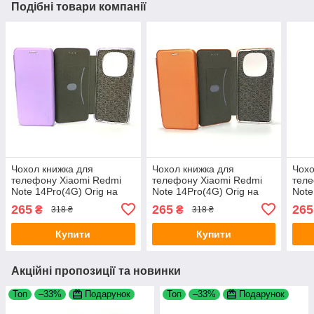
Подібні товари компанії
Чохол книжка для
Чохол книжка для
Чохо
телефону Xiaomi Redmi
телефону Xiaomi Redmi
теле
Note 14Pro(4G) Orig на
Note 14Pro(4G) Orig на
Note
магніті з функцією
магніті з функцією
магн
265
265
265
₴
₴
318 ₴
318 ₴
підставки і кишенею для
підставки і кишенею для
підс
карток Lavander 4you
карток Orange 4you
карт
Купити
Купити
Акційні пропозиції та новинки
Топ
–33%
Подарунок
Топ
–33%
Подарунок