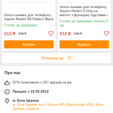
Чохол книжка для телефону
Xiaomi Redmi 8 Orig на
Чохол книжка для телефону
магніті з функцією підставки і
Xiaomi Redmi 8A Pattern Black
кишенею для карт Grey 4you
Готово до відправки менше 5
Готово до відправки
од.
212
212
₴
₴
318 ₴
318 ₴
Купити
Купити
Показати ще
Про нас
97% позитивних з 357 відгуків за рік
Працює з 16.02.2012
м. Біла Церква
м. Біла Церква, вул. Пулюя 48Б (Матросова 48Б), Біла
Церква, Україна