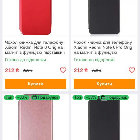
Чохол книжка для телефону
Чохол книжка для телефону
Xiaomi Redmi Note 8 Orig на
Xiaomi Redmi Note 8Pro Orig
магніті з функцією підставки і
на магніті з функцією
кишенею для карт Red 4you
підставки і кишенею для карт
Готово до відправки
Готово до відправки
Black 4you
212
212
₴
₴
318 ₴
318 ₴
Купити
Купити
Топ
–33%
Подарунок
Топ
–33%
Подарунок