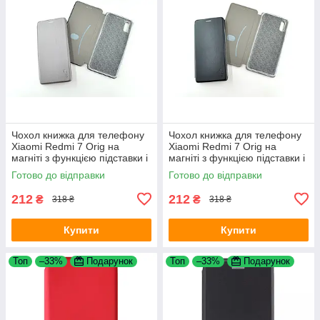
Чохол книжка для телефону
Чохол книжка для телефону
Xiaomi Redmi 7 Orig на
Xiaomi Redmi 7 Orig на
магніті з функцією підставки і
магніті з функцією підставки і
кишенею для карт Grey 4you
кишенею для карт Black 4you
Готово до відправки
Готово до відправки
212
212
₴
₴
318 ₴
318 ₴
Купити
Купити
Топ
–33%
Подарунок
Топ
–33%
Подарунок