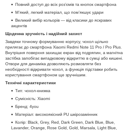
Повний доступ до всіх роз’ємів та кнопок смартфона
М’який, легкий матеріал, що пом’якшує удари
Великий вибір кольорів — від класики до яскравих
акцентів
Щоденна зручність і надійний захист
Завдяки точному формуванню корпусу, чохол щільно
прилягає до смартфона Xiaomi Redmi Note 11 Pro / Pro Plus.
Внутрішня поверхня захищає екран від подряпин, а магнітна
застібка запобігає випадковому відкриттю в сумці або кишені.
Отвори для динаміка дозволяють розмовляти без
необхідності відкривати чохол, а функція підставки робить
користування смартфоном ще зручнішим.
Технічні характеристики
Тип: чохол-книжка
Сумісність: Xiaomi
Бренд: 4you
Матеріал: високоякісний PU шкірозамінник
Колір: Black, Grey, Red, Dark Green, Dark Blue, Blue,
Lavander, Orange, Rose Gold, Gold, Marsala, Light Blue,