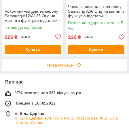
Чохол книжка для телефону
Чохол книжка для телефону
Samsung A56 Orig на магніті з
Samsung A12/A125 Orig на
функцією підставки і
магніті з функцією підставки і
кишенею для карток Blue
Готово до відправки менше 5
кишенею для карток Grey
4you
Готово до відправки
од.
4you
226
226
₴
₴
318 ₴
318 ₴
Купити
Купити
Показати ще
Про нас
97% позитивних з 361 відгука за рік
Працює з 16.02.2012
м. Біла Церква
м. Біла Церква, вул. Пулюя 48Б (Матросова 48Б), Біла
Церква, Україна