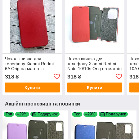
Чохол книжка для
Чохол книжка для
Чохо
телефону Xiaomi Redmi
телефону Xiaomi Redmi
теле
6A Orig на магніті з
Note 10/10s Orig на магніті
10A 
функцією підставки і
з функцією підставки і
функ
318
318
318
₴
₴
кишенею для карток Red
кишенею для карток Red
кише
4you
4you
4yo
Купити
Купити
Акційні пропозиції та новинки
Топ
–29%
Подарунок
Топ
–29%
Подарунок