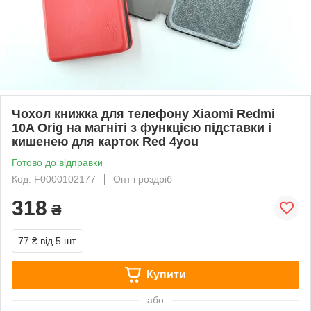
Чохол книжка для телефону Xiaomi Redmi
10A Orig на магніті з функцією підставки і
кишенею для карток Red 4you
Готово до відправки
Код: F0000102177
Опт і роздріб
318
₴
77 ₴
від 5 шт.
Купити
або