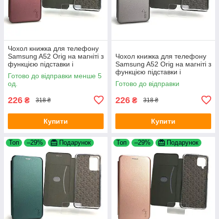
Чохол книжка для телефону
Samsung A52 Orig на магніті з
Чохол книжка для телефону
функцією підставки і
Samsung A52 Orig на магніті з
кишенею для карт Marsala
функцією підставки і
Готово до відправки менше 5
4you
кишенею для карток Grey
од.
Готово до відправки
4you
226
226
₴
₴
318 ₴
318 ₴
Купити
Купити
Топ
–29%
Подарунок
Топ
–29%
Подарунок