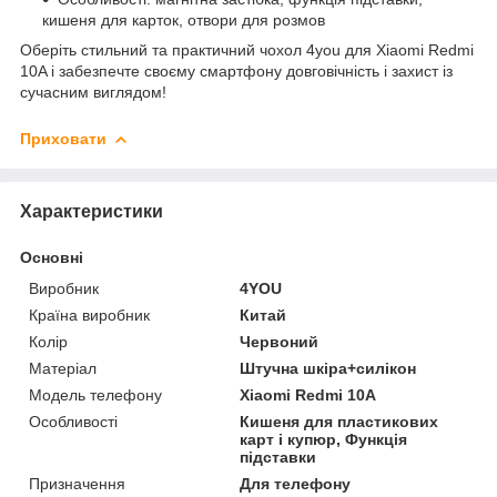
кишеня для карток, отвори для розмов
Оберіть стильний та практичний чохол 4you для Xiaomi Redmi
10A і забезпечте своєму смартфону довговічність і захист із
сучасним виглядом!
Приховати
Характеристики
Основні
Виробник
4YOU
Країна виробник
Китай
Колір
Червоний
Матеріал
Штучна шкіра+силікон
Модель телефону
Xiaomi Redmi 10A
Особливості
Кишеня для пластикових
карт і купюр, Функція
підставки
Призначення
Для телефону