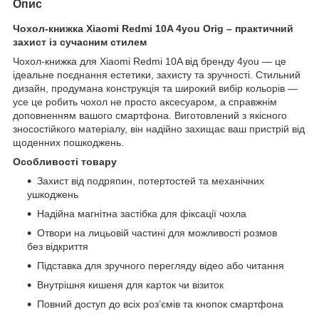
Опис
Чохол-книжка Xiaomi Redmi 10A 4you Orig – практичний
захист із сучасним стилем
Чохол-книжка для Xiaomi Redmi 10A від бренду 4you — це
ідеальне поєднання естетики, захисту та зручності. Стильний
дизайн, продумана конструкція та широкий вибір кольорів —
усе це робить чохол не просто аксесуаром, а справжнім
доповненням вашого смартфона. Виготовлений з якісного
зносостійкого матеріалу, він надійно захищає ваш пристрій від
щоденних пошкоджень.
Особливості товару
Захист від подряпин, потертостей та механічних
ушкоджень
Надійна магнітна застібка для фіксації чохла
Отвори на лицьовій частині для можливості розмов
без відкриття
Підставка для зручного перегляду відео або читання
Внутрішня кишеня для карток чи візиток
Повний доступ до всіх роз’ємів та кнопок смартфона