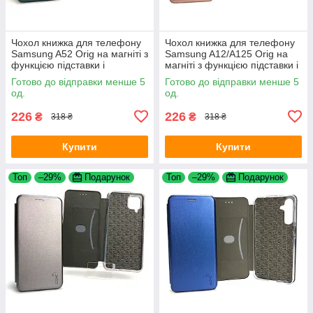
Чохол книжка для телефону
Чохол книжка для телефону
Samsung A52 Orig на магніті з
Samsung A12/A125 Orig на
функцією підставки і
магніті з функцією підставки і
кишенею для карток Dark
кишенею для карток Rose
Готово до відправки менше 5
Готово до відправки менше 5
green 4you
gold 4you
од.
од.
226
226
₴
₴
318 ₴
318 ₴
Купити
Купити
Топ
–29%
Подарунок
Топ
–29%
Подарунок