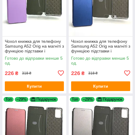
Чохол книжка для телефону
Чохол книжка для телефону
Samsung A52 Orig на магніті з
Samsung A52 Orig на магніті з
функцією підставки і
функцією підставки і
кишенею для карток
кишенею для карт Blue 4you
Готово до відправки менше 5
Готово до відправки менше 5
Lavander 4you
од.
од.
226
226
₴
₴
318 ₴
318 ₴
Купити
Купити
Топ
–29%
Подарунок
Топ
–29%
Подарунок