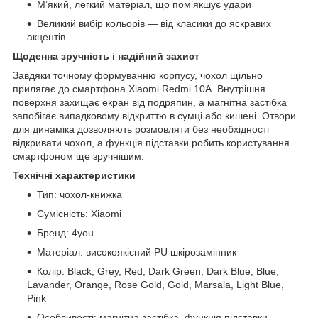
М’який, легкий матеріал, що пом’якшує удари
Великий вибір кольорів — від класики до яскравих
акцентів
Щоденна зручність і надійний захист
Завдяки точному формуванню корпусу, чохол щільно
прилягає до смартфона Xiaomi Redmi 10A. Внутрішня
поверхня захищає екран від подряпин, а магнітна застібка
запобігає випадковому відкриттю в сумці або кишені. Отвори
для динаміка дозволяють розмовляти без необхідності
відкривати чохол, а функція підставки робить користування
смартфоном ще зручнішим.
Технічні характеристики
Тип: чохол-книжка
Сумісність: Xiaomi
Бренд: 4you
Матеріал: високоякісний PU шкірозамінник
Колір: Black, Grey, Red, Dark Green, Dark Blue, Blue,
Lavander, Orange, Rose Gold, Gold, Marsala, Light Blue,
Pink
Особливості: магнітна застібка, функція підставки,