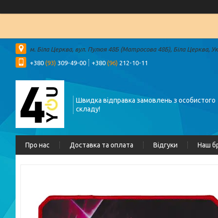
м. Біла Церква, вул. Пулюя 48Б (Матросова 48Б), Біла Церква, У
+380
(93)
309-49-00
+380
(96)
212-10-11
Швидка відправка замовлень з особистого
складу!
Про нас
Доставка та оплата
Відгуки
Наш б