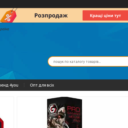
країна
ренд 4you
Опт для всіх