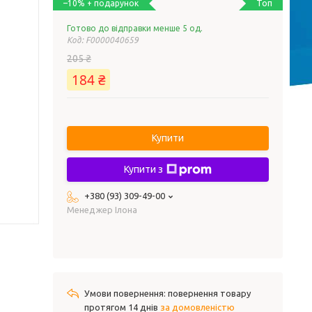
Топ
–10%
Готово до відправки менше 5 од.
Код:
F0000040659
205 ₴
184 ₴
Купити
Купити з
+380 (93) 309-49-00
Менеджер Ілона
повернення товару
протягом 14 днів
за домовленістю