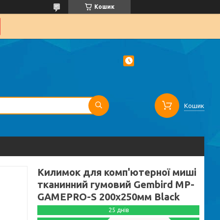
Кошик
Кошик
Килимок для комп'ютерної миші
тканинний гумовий Gembird MP-
GAMEPRO-S 200x250мм Black
25 днів