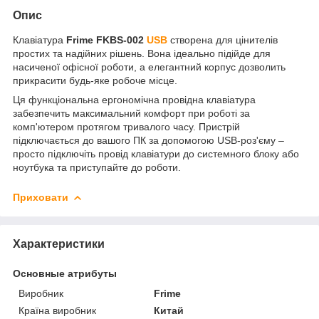
Опис
Клавіатура
Frime FKBS-002
USB
створена для цінителів
простих та надійних рішень. Вона ідеально підійде для
насиченої офісної роботи, а елегантний корпус дозволить
прикрасити будь-яке робоче місце.
Ця функціональна ергономічна провідна клавіатура
забезпечить максимальний комфорт при роботі за
комп'ютером протягом тривалого часу. Пристрій
підключається до вашого ПК за допомогою USB-роз'єму –
просто підключіть провід клавіатури до системного блоку або
ноутбука та приступайте до роботи.
Приховати
Характеристики
Основные атрибуты
Виробник
Frime
Країна виробник
Китай