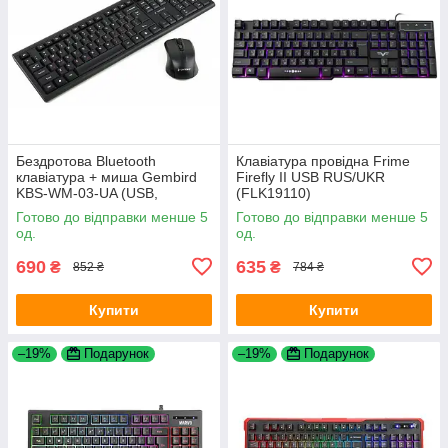
Бездротова Bluetooth
Клавіатура провідна Frime
клавіатура + миша Gembird
Firefly II USB RUS/UKR
KBS-WM-03-UA (USB,
(FLK19110)
мультимедійний) Black
Готово до відправки менше 5
Готово до відправки менше 5
од.
од.
690
635
₴
₴
852 ₴
784 ₴
Купити
Купити
–19%
Подарунок
–19%
Подарунок