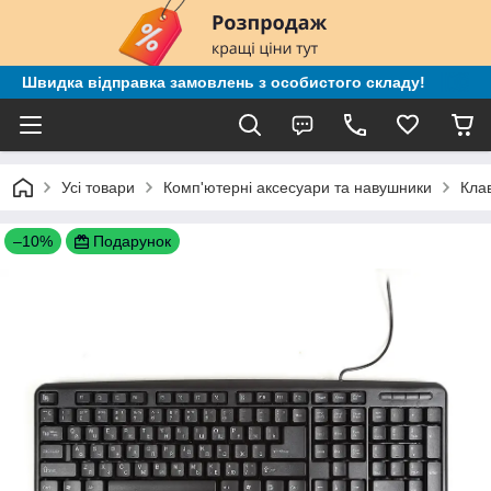
Швидка відправка замовлень з особистого складу!
Усі товари
Комп'ютерні аксесуари та навушники
Клав
–10%
Подарунок