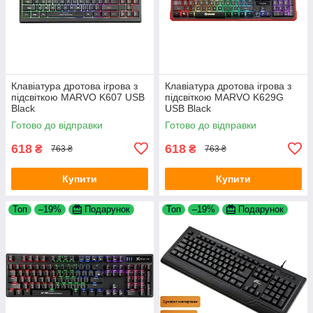
Клавіатура дротова ігрова з
Клавіатура дротова ігрова з
підсвіткою MARVO K607 USB
підсвіткою MARVO K629G
Black
USB Black
Готово до відправки
Готово до відправки
618
618
₴
₴
763 ₴
763 ₴
Купити
Купити
Топ
–19%
Подарунок
Топ
–19%
Подарунок