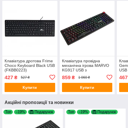
Клавіатура дротова Frime
Клавіатура провідна
Клав
Choco Keyboard Black USB
механічна ігрова MARVO
Gem
(FKBB0223)
KG917 USB з
USB 
підсвічуванням Black
427
859
467
₴
₴
527 ₴
1 060 ₴
Купити
Купити
Акційні пропозиції та новинки
Топ
–19%
Подарунок
Топ
–19%
Подарунок