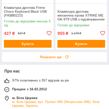
Клавіатура дротова Frime
Choco Keyboard Black USB
Клавіатура дротова
(FKBB0223)
механічна ігрова XTRIKE ME
GK-979 USB з підсвічуванням
Готово до відправки менше 5
TKL 5 colors Black
од.
Готово до відправки
427
955
₴
₴
527 ₴
1 179 ₴
Купити
Купити
Показати ще
Про нас
97% позитивних з 357 відгуків за рік
Працює з 16.02.2012
м. Біла Церква
м. Біла Церква, вул. Пулюя 48Б (Матросова 48Б), Біла
Церква, Україна