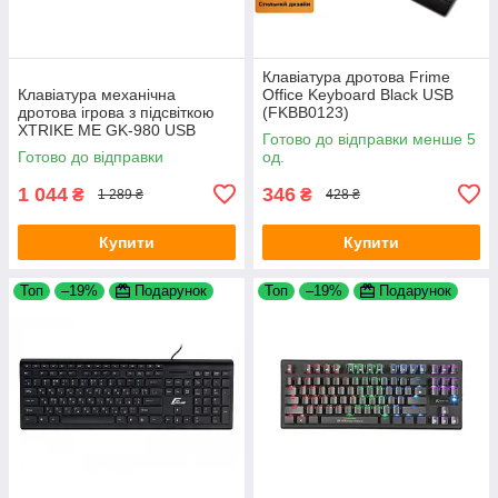
Клавіатура дротова Frime
Клавіатура механічна
Office Keyboard Black USB
дротова ігрова з підсвіткою
(FKBB0123)
XTRIKE ME GK-980 USB
Готово до відправки менше 5
Black
Готово до відправки
од.
1 044
346
₴
₴
1 289 ₴
428 ₴
Купити
Купити
Топ
–19%
Подарунок
Топ
–19%
Подарунок