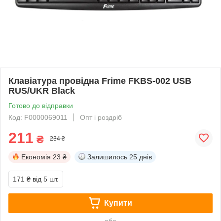
Клавіатура провідна Frime FKBS-002 USB
RUS/UKR Black
Готово до відправки
Код: F0000069011
Опт і роздріб
211
₴
234 ₴
Економія
23 ₴
Залишилось
25 днів
171 ₴
від 5 шт.
Купити
або