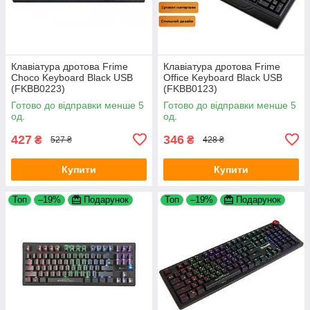
Клавіатура дротова Frime
Клавіатура дротова Frime
Choco Keyboard Black USB
Office Keyboard Black USB
(FKBB0223)
(FKBB0123)
Готово до відправки менше 5
Готово до відправки менше 5
од.
од.
427
346
₴
₴
527 ₴
428 ₴
Купити
Купити
Топ
–19%
Подарунок
Топ
–19%
Подарунок