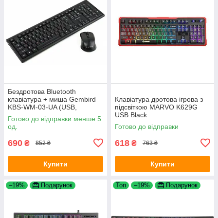
Бездротова Bluetooth
клавіатура + миша Gembird
Клавіатура дротова ігрова з
KBS-WM-03-UA (USB,
підсвіткою MARVO K629G
мультимедійний) Black
USB Black
Готово до відправки менше 5
од.
Готово до відправки
690
618
₴
₴
852 ₴
763 ₴
Купити
Купити
–19%
Подарунок
Топ
–19%
Подарунок