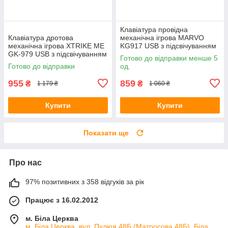
Клавіатура провідна
Клавіатура дротова
механічна ігрова MARVO
механічна ігрова XTRIKE ME
KG917 USB з підсвічуванням
GK-979 USB з підсвічуванням
Black
Готово до відправки менше 5
TKL 5 colors Black
Готово до відправки
од.
955
859
₴
₴
1 179 ₴
1 060 ₴
Купити
Купити
Показати ще
Про нас
97% позитивних з 358 відгуків за рік
Працює з 16.02.2012
м. Біла Церква
м. Біла Церква, вул. Пулюя 48Б (Матросова 48Б), Біла