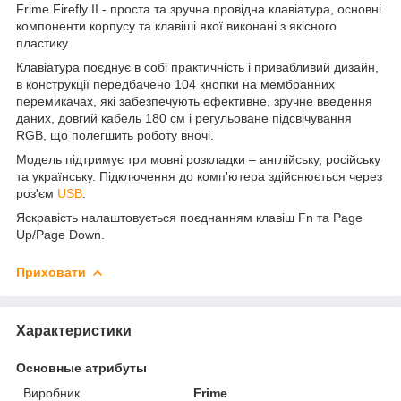
Frime Firefly II - проста та зручна провідна клавіатура, основні
компоненти корпусу та клавіші якої виконані з якісного
пластику.
Клавіатура поєднує в собі практичність і привабливий дизайн,
в конструкції передбачено 104 кнопки на мембранних
перемикачах, які забезпечують ефективне, зручне введення
даних, довгий кабель 180 см і регульоване підсвічування
RGB, що полегшить роботу вночі.
Модель підтримує три мовні розкладки – англійську, російську
та українську. Підключення до комп'ютера здійснюється через
роз'єм
USB
.
Яскравість налаштовується поєднанням клавіш Fn та Page
Up/Page Down.
Приховати
Характеристики
Основные атрибуты
Виробник
Frime