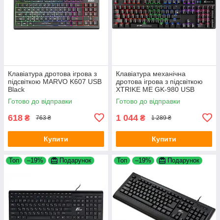
Клавіатура дротова ігрова з
Клавіатура механічна
підсвіткою MARVO K607 USB
дротова ігрова з підсвіткою
Black
XTRIKE ME GK-980 USB
Black
Готово до відправки
Готово до відправки
618
1 044
₴
₴
763 ₴
1 289 ₴
Купити
Купити
Топ
–19%
Подарунок
Топ
–19%
Подарунок