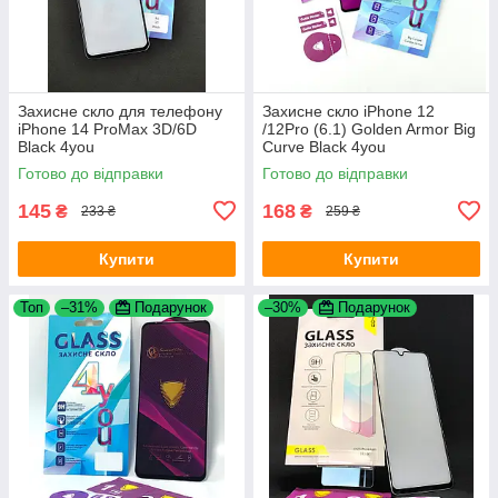
Захисне скло для телефону
Захисне скло iPhone 12
iPhone 14 ProMax 3D/6D
/12Pro (6.1) Golden Armor Big
Black 4you
Curve Black 4you
Готово до відправки
Готово до відправки
145
168
₴
₴
233 ₴
259 ₴
Купити
Купити
Топ
–31%
Подарунок
–30%
Подарунок