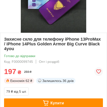
Захисне скло для телефону iPhone 13ProMax
/ iPhone 14Plus Golden Armor Big Curve Black
4you
Готово до відправки
Код: F0000099745
Опт і роздріб
197
₴
259 ₴
Економія
62 ₴
Залишилось
36 днів
79 ₴
від 5 шт.
Купити