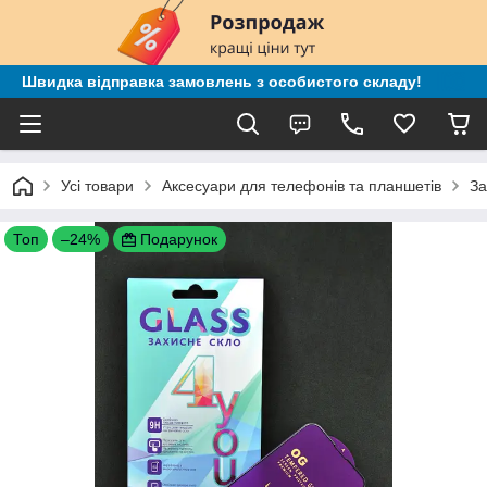
Швидка відправка замовлень з особистого складу!
Усі товари
Аксесуари для телефонів та планшетів
За
Топ
–24%
Подарунок