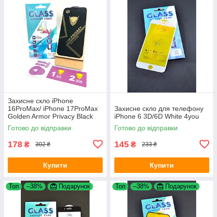
Захисне скло iPhone
16ProMax/ iPhone 17ProMax
Захисне скло для телефону
Golden Armor Privacy Black
iPhone 6 3D/6D White 4you
4you
Готово до відправки
Готово до відправки
178
145
₴
₴
302 ₴
233 ₴
Купити
Купити
Топ
–38%
Подарунок
Топ
–38%
Подарунок