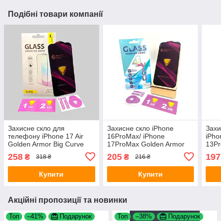
Подібні товари компанії
Захисне скло для
Захисне скло iPhone
Захи
телефону iPhone 17 Air
16ProMax/ iPhone
iPho
Golden Armor Big Curve
17ProMax Golden Armor
13Pr
олеофобне антистатичне
Big Curve Black 4you
Armo
258
205
197
₴
₴
318 ₴
216 ₴
покриття Black 4you
4yo
Купити
Купити
Акційні пропозиції та новинки
Топ
–41%
Подарунок
Топ
–38%
Подарунок