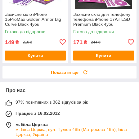
Захисне скло iPhone
Захисне скло для телефону
15ProMax Golden Armor Big
телефона iPhone 17Air ESD
Curve Black 4you
Premium Black 4you
Готово до відправки
Готово до відправки
149
171
₴
₴
216 ₴
244 ₴
Купити
Купити
Показати ще
Про нас
97% позитивних з 362 відгуків за рік
Працює з 16.02.2012
м. Біла Церква
м. Біла Церква, вул. Пулюя 48Б (Матросова 48Б), Біла
Церква, Україна