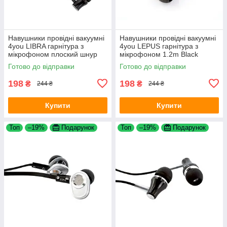
Навушники провідні вакуумні
Навушники провідні вакуумні
4you LIBRA гарнітура з
4you LEPUS гарнітура з
мікрофоном плоский шнур
мікрофоном 1.2m Black
1.2m Black
Готово до відправки
Готово до відправки
198
198
₴
₴
244 ₴
244 ₴
Купити
Купити
Топ
–19%
Подарунок
Топ
–19%
Подарунок