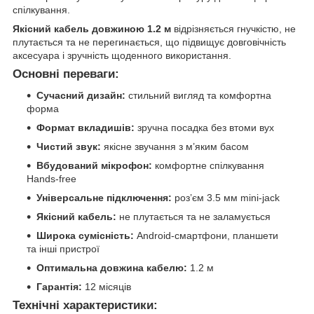
спілкування.
Якісний кабель довжиною 1.2 м
відрізняється гнучкістю, не
плутається та не перегинається, що підвищує довговічність
аксесуара і зручність щоденного використання.
Основні переваги:
Сучасний дизайн:
стильний вигляд та комфортна
форма
Формат вкладишів:
зручна посадка без втоми вух
Чистий звук:
якісне звучання з м’яким басом
Вбудований мікрофон:
комфортне спілкування
Hands-free
Універсальне підключення:
роз’єм 3.5 мм mini-jack
Якісний кабель:
не плутається та не заламується
Широка сумісність:
Android-смартфони, планшети
та інші пристрої
Оптимальна довжина кабелю:
1.2 м
Гарантія:
12 місяців
Технічні характеристики: