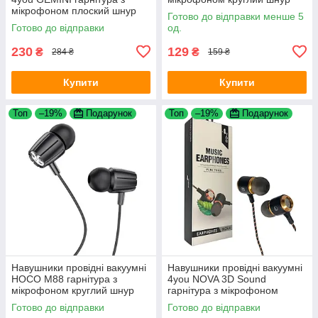
мікрофоном плоский шнур
White
Готово до відправки менше 5
1.2m Black
Готово до відправки
од.
230
129
₴
₴
284 ₴
159 ₴
Купити
Купити
Топ
–19%
Подарунок
Топ
–19%
Подарунок
Навушники провідні вакуумні
Навушники провідні вакуумні
HOCO M88 гарнітура з
4you NOVA 3D Sound
мікрофоном круглий шнур
гарнітура з мікрофоном
Black
силіконовий шнур 1.2m Black
Готово до відправки
Готово до відправки