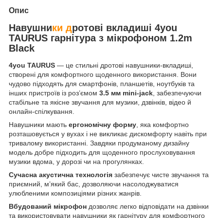
Опис
Навушни
ки д
ротові вкладиші 4you
TAURUS гарнітура з мікрофоном 1.2m
Black
4you TAURUS
— це стильні дротові навушники-вкладиші,
створені для комфортного щоденного використання. Вони
чудово підходять для смартфонів, планшетів, ноутбуків та
інших пристроїв із роз’ємом
3.5 мм mini-jack
, забезпечуючи
стабільне та якісне звучання для музики, дзвінків, відео й
онлайн-спілкування.
Навушники мають
ергономічну форму
, яка комфортно
розташовується у вухах і не викликає дискомфорту навіть при
тривалому використанні. Завдяки продуманому дизайну
модель добре підходить для щоденного прослуховування
музики вдома, у дорозі чи на прогулянках.
Сучасна акустична технологія
забезпечує чисте звучання та
приємний, м’який бас, дозволяючи насолоджуватися
улюбленими композиціями різних жанрів.
Вбудований мікрофон
дозволяє легко відповідати на дзвінки
та використовувати навушники як гарнітуру для комфортного