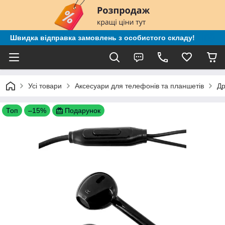
Швидка відправка замовлень з особистого складу!
Усі товари
Аксесуари для телефонів та планшетів
Др
Топ
–15%
Подарунок