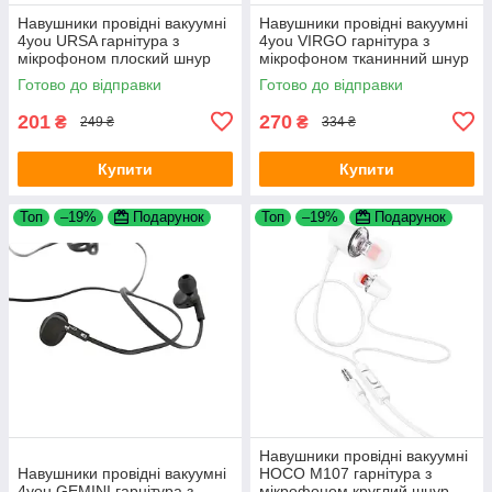
Навушники провідні вакуумні
Навушники провідні вакуумні
4you URSA гарнітура з
4you VIRGO гарнітура з
мікрофоном плоский шнур
мікрофоном тканинний шнур
1.2m Black
1.2m Black
Готово до відправки
Готово до відправки
201
270
₴
₴
249 ₴
334 ₴
Купити
Купити
Топ
–19%
Подарунок
Топ
–19%
Подарунок
Навушники провідні вакуумні
Навушники провідні вакуумні
HOCO M107 гарнітура з
4you GEMINI гарнітура з
мікрофоном круглий шнур