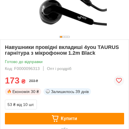
Навушники провідні вкладиші 4you TAURUS
гарнітура з мікрофоном 1.2m Black
Готово до відправки
Код: F0000096313
Опт і роздріб
173
₴
203 ₴
Економія
30 ₴
Залишилось
39 днів
53 ₴
від 10 шт.
Купити
або