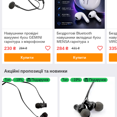
Навушники провідні
Бездротові Bluetooth
Безд
вакуумні 4you GEMINI
навушники вкладиші 4you
наву
гарнітура з мікрофоном
MENSA гарнітура з
VIRG
плоский шнур 1.2m Black
мікрофоном White
мікр
230
284
335
₴
₴
284 ₴
431 ₴
Купити
Купити
Акційні пропозиції та новинки
Топ
–19%
Подарунок
Топ
–19%
Подарунок