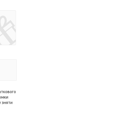
аткового
йомки
у зняти