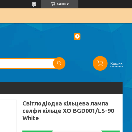
Кошик
Кошик
Світлодіодна кільцева лампа
селфи кільце XO BGD001/LS-90
White