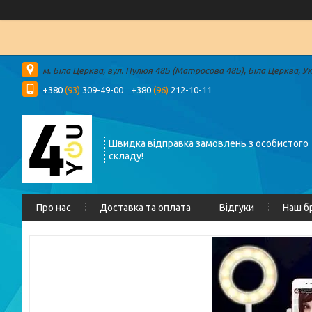
м. Біла Церква, вул. Пулюя 48Б (Матросова 48Б), Біла Церква, У
+380
(93)
309-49-00
+380
(96)
212-10-11
Швидка відправка замовлень з особистого
складу!
Про нас
Доставка та оплата
Відгуки
Наш б