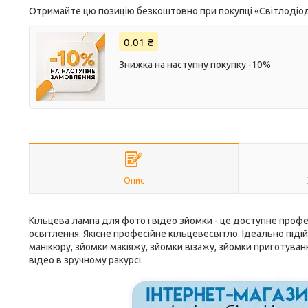
Отримайте цю позицію безкоштовно при покупці «Світлодіод
0,01 ₴
Знижка на наступну покупку -10%
Опис
Кільцева лампа для фото і відео зйомки - це доступне профе
освітлення. Якісне професійне кільцевесвітло. Ідеально піді
манікюру, зйомки макіяжу, зйомки візажу, зйомки приготування
відео в зручному ракурсі.