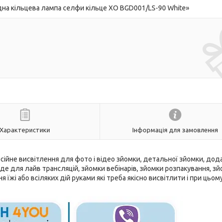
на кільцева лампа селфи кільце XO BGD001/LS-90 White»
Характеристики
Інформація для замовлення
сійне висвітлення для фото і відео зйомки, детальної зйомки, дод
йде для лайв трансляцій, зйомки вебінарів, зйомки розпакування, з
 їжі або всіляких дій руками які треба якісно висвітлити і при цьом