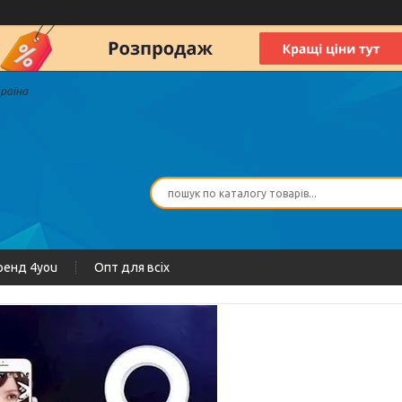
країна
ренд 4you
Опт для всіх