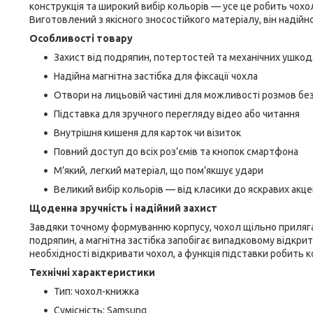
конструкція та широкий вибір кольорів — усе це робить чох
Виготовлений з якісного зносостійкого матеріалу, він наді
Особливості товару
Захист від подряпин, потертостей та механічних ушко
Надійна магнітна застібка для фіксації чохла
Отвори на лицьовій частині для можливості розмов бе
Підставка для зручного перегляду відео або читання
Внутрішня кишеня для карток чи візиток
Повний доступ до всіх роз’ємів та кнопок смартфона
М’який, легкий матеріал, що пом’якшує удари
Великий вибір кольорів — від класики до яскравих акце
Щоденна зручність і надійний захист
Завдяки точному формуванню корпусу, чохол щільно приляга
подряпин, а магнітна застібка запобігає випадковому відкр
необхідності відкривати чохол, а функція підставки робить
Технічні характеристики
Тип: чохол-книжка
Сумісність: Samsung