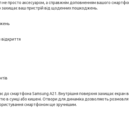
ол не просто аксесуаром, а справжнім доповненням вашого смартфо
йно захищає ваш пристрій від щоденних пошкоджень.
джень
з відкриття
нтів
є до смартфона Samsung A21. Внутрішня поверхня захищає екран в
иттю в сумці або кишені. Отвори для динаміка дозволяють розмовля
 користування смартфоном ще зручнішим.