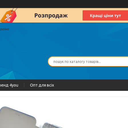
країна
ренд 4you
Опт для всіх