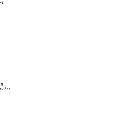
на.
ід
ти без