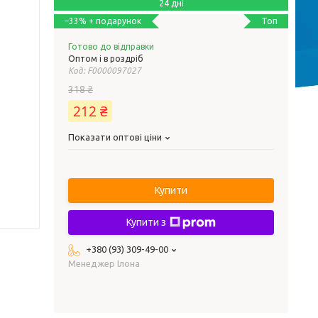
24 дні
Топ
–33%
Готово до відправки
Оптом і в роздріб
Код:
F0000097027
318 ₴
212 ₴
Показати оптові ціни
Купити
Купити з
+380 (93) 309-49-00
Менеджер Ілона