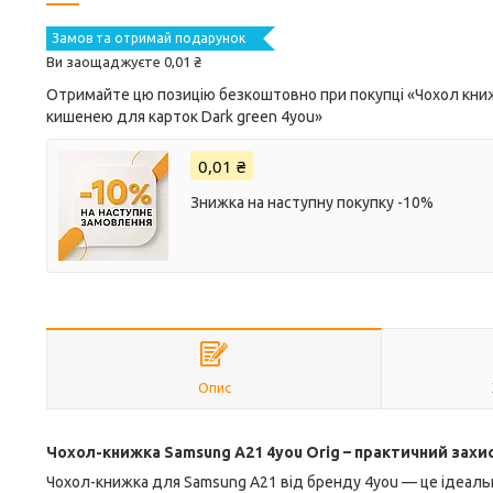
Замов та отримай подарунок
Ви заощаджуєте 0,01 ₴
Отримайте цю позицію безкоштовно при покупці «Чохол книжк
кишенею для карток Dark green 4you»
0,01 ₴
Знижка на наступну покупку -10%
Опис
Чохол-книжка Samsung A21 4you Orig – практичний захис
Чохол-книжка для Samsung A21 від бренду 4you — це ідеальн