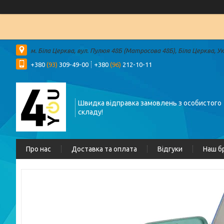
м. Біла Церква, вул. Пулюя 48Б (Матросова 48Б), Біла Церква, У
+380
(93)
309-49-00
+380
(96)
212-10-11
Швидка відправка замовлень з особистого
складу!
Про нас
Доставка та оплата
Відгуки
Наш б