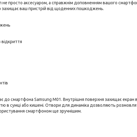
ол не просто аксесуаром, а справжнім доповненням вашого смартфо
йно захищає ваш пристрій від щоденних пошкоджень.
джень
з відкриття
нтів
є до смартфона Samsung M01. Внутрішня поверхня захищає екран 
иттю в сумці або кишені. Отвори для динаміка дозволяють розмовля
 користування смартфоном ще зручнішим.