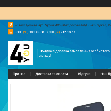
м. Біла Церква, вул. Пулюя 48Б (Матросова 48Б), Біла Церква, У
+380
(93)
309-49-00
+380
(96)
212-10-11
Швидка відправка замовлень з особистого
складу!
Про нас
Доставка та оплата
Відгуки
Наш б