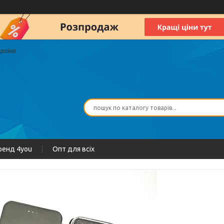
країна
ренд 4you
Опт для всіх