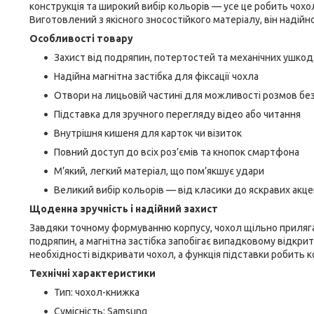
конструкція та широкий вибір кольорів — усе це робить чох
Виготовлений з якісного зносостійкого матеріалу, він наді
Особливості товару
Захист від подряпин, потертостей та механічних ушко
Надійна магнітна застібка для фіксації чохла
Отвори на лицьовій частині для можливості розмов бе
Підставка для зручного перегляду відео або читання
Внутрішня кишеня для карток чи візиток
Повний доступ до всіх роз’ємів та кнопок смартфона
М’який, легкий матеріал, що пом’якшує удари
Великий вибір кольорів — від класики до яскравих акце
Щоденна зручність і надійний захист
Завдяки точному формуванню корпусу, чохол щільно приляга
подряпин, а магнітна застібка запобігає випадковому відкр
необхідності відкривати чохол, а функція підставки робить
Технічні характеристики
Тип: чохол-книжка
Сумісність: Samsung