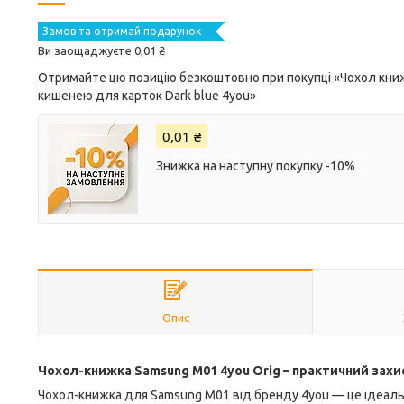
Замов та отримай подарунок
Ви заощаджуєте 0,01 ₴
Отримайте цю позицію безкоштовно при покупці «Чохол книжк
кишенею для карток Dark blue 4you»
0,01 ₴
Знижка на наступну покупку -10%
Опис
Чохол-книжка Samsung M01 4you Orig – практичний захи
Чохол-книжка для Samsung M01 від бренду 4you — це ідеаль