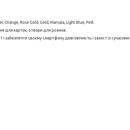
er, Orange, Rose Gold, Gold, Marsala, Light Blue, Pink
шеня для карток, отвори для розмов
і забезпечте своєму смартфону довговічність і захист із сучасним