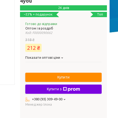
4you
26 днів
Топ
–33%
Готово до відправки
Оптом і в роздріб
Код:
F0000090662
318 ₴
212 ₴
Показати оптові ціни
Купити
Купити з
+380 (93) 309-49-00
Менеджер Ілона