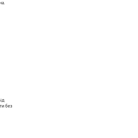
на.
від
ти без