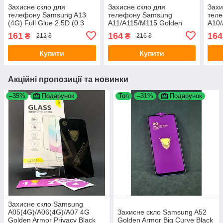
Захисне скло для
Захисне скло для
Захи
телефону Samsung A13
телефону Samsung
тел
(4G) Full Glue 2.5D (0.3
A11/A115/M115 Golden
A10/
mm) Black 4you
Armor Big Curve Black
Armo
161
164
164
₴
₴
212 ₴
216 ₴
4you
4yo
Купити
Купити
Акційні пропозиції та новинки
–35%
Подарунок
Топ
–31%
Подарунок
Захисне скло Samsung
A05(4G)/A06(4G)/A07 4G
Захисне скло Samsung A52
Golden Armor Privacy Black
Golden Armor Big Curve Black