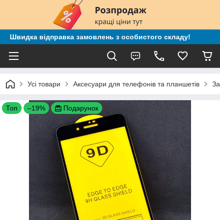
Швидка відправка замовлень з особистого складу!
Усі товари
Аксесуари для телефонів та планшетів
За
Топ
–19%
Подарунок