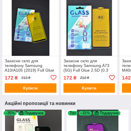
Захисне скло для
Захисне скло для
Захи
телефону Samsung
телефону Samsung A73
тел
A10/A105 (2019) Full Glue
(5G) Full Glue 2.5D (0.3
M40/
2.5 D (0.3 mm) Black 4you
mm) Black 4you
2.5 
172
172
142
₴
₴
212 ₴
212 ₴
Купити
Купити
Акційні пропозиції та новинки
–35%
Подарунок
Топ
–31%
Подарунок