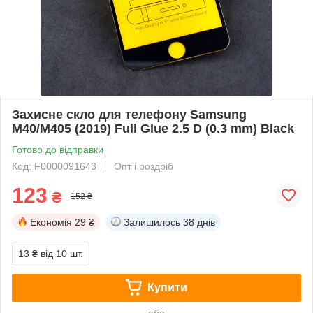
Захисне скло для телефону Samsung
M40/M405 (2019) Full Glue 2.5 D (0.3 mm) Black
Готово до відправки
Код: F0000091643
Опт і роздріб
123
₴
152 ₴
Економія
29 ₴
Залишилось
38 днів
13 ₴
від 10 шт.
Купити
або