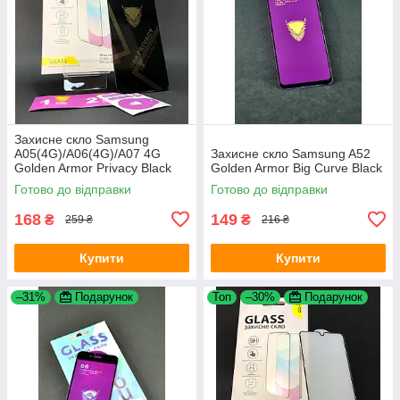
Захисне скло Samsung
A05(4G)/A06(4G)/A07 4G
Захисне скло Samsung A52
Golden Armor Privacy Black
Golden Armor Big Curve Black
4you
Готово до відправки
Готово до відправки
168
149
₴
₴
259 ₴
216 ₴
Купити
Купити
–31%
Подарунок
Топ
–30%
Подарунок