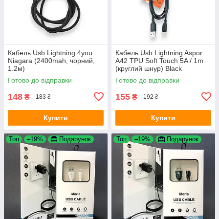
Кабель Usb Lightning 4you
Кабель Usb Lightning Aspor
Niagara (2400mah, чорний,
A42 TPU Soft Touch 5A / 1m
1.2м)
(круглий шнур) Black
Готово до відправки
Готово до відправки
148
155
₴
₴
183 ₴
192 ₴
Купити
Купити
Топ
–19%
Подарунок
Топ
–19%
Подарунок