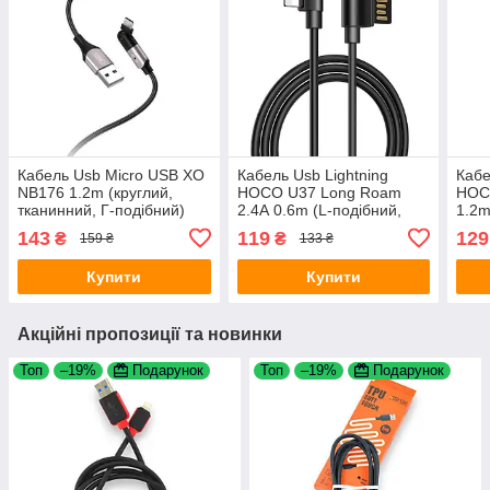
Кабель Usb Micro USB XO
Кабель Usb Lightning
Кабе
NB176 1.2m (круглий,
HOCO U37 Long Roam
HOC
тканинний, Г-подібний)
2.4А 0.6m (L-подібний,
1.2m
Black
метал. коннект, круглий)
плос
143
119
129
₴
₴
159 ₴
133 ₴
Black
Купити
Купити
Акційні пропозиції та новинки
Топ
–19%
Подарунок
Топ
–19%
Подарунок