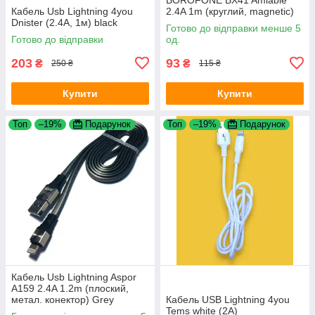
Кабель Usb Lightning 4you
2.4A 1m (круглий, magnetic)
Dnister (2.4A, 1м) black
Black
Готово до відправки менше 5
Готово до відправки
од.
203
93
₴
₴
250 ₴
115 ₴
Купити
Купити
Топ
–19%
Подарунок
Топ
–19%
Подарунок
Кабель Usb Lightning Aspor
A159 2.4A 1.2m (плоский,
метал. конектор) Grey
Кабель USB Lightning 4you
Tems white (2A)