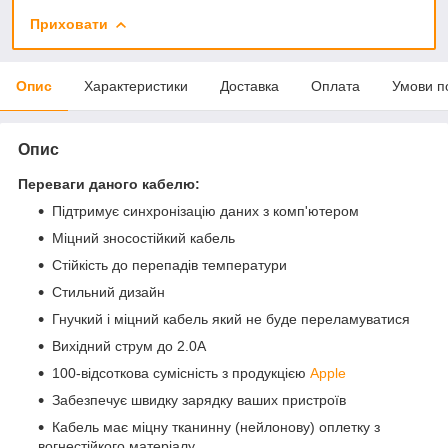
Приховати
Опис
Характеристики
Доставка
Оплата
Умови п
Опис
Переваги даного кабелю:
Підтримує синхронізацію даних з комп'ютером
Міцний зносостійкий кабель
Стійкість до перепадів температури
Стильний дизайн
Гнучкий і міцний кабель який не буде переламуватися
Вихідний струм до 2.0А
100-відсоткова сумісність з продукцією
Apple
Забезпечує швидку зарядку ваших пристроїв
Кабель має міцну тканинну (нейлонову) оплетку з
вогнестійкого матеріалу