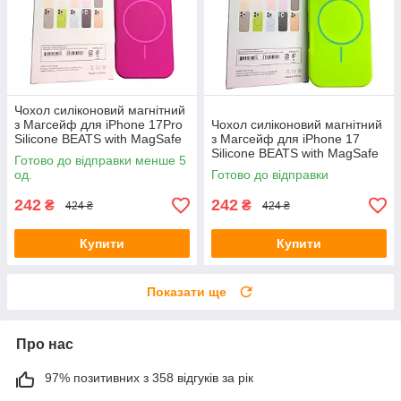
Чохол силіконовий магнітний
з Магсейф для iPhone 17Pro
Чохол силіконовий магнітний
Silicone BEATS with MagSafe
з Магсейф для iPhone 17
№15 Sunset Purple
Silicone BEATS with MagSafe
Готово до відправки менше 5
№13 Neon green
од.
Готово до відправки
242
242
₴
₴
424 ₴
424 ₴
Купити
Купити
Показати ще
Про нас
97% позитивних з 358 відгуків за рік