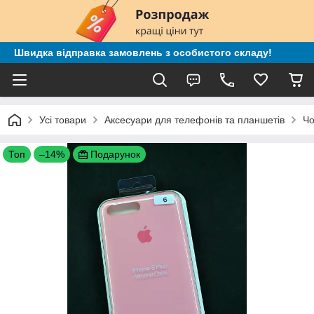
Швидка відправка замовлень з особистого складу!
Усі товари
Аксесуари для телефонів та планшетів
Чо
Топ
–14%
Подарунок