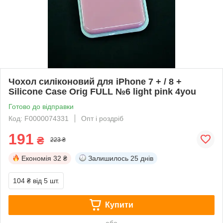
Чохол силіконовий для iPhone 7 + / 8 +
Silicone Case Orig FULL №6 light pink 4you
Готово до відправки
Код: F0000074331
Опт і роздріб
191
₴
223 ₴
Економія
32 ₴
Залишилось
25 днів
104 ₴
від 5 шт.
Купити
або