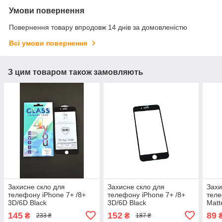
Умови повернення
Повернення товару впродовж 14 днів за домовленістю
Всі умови повернення
З цим товаром також замовляють
Захисне скло для
Захисне скло для
Захи
телефону iPhone 7+ /8+
телефону iPhone 7+ /8+
теле
3D/6D Black
3D/6D Black
Matt
Blac
145
152
89
₴
₴
233 ₴
187 ₴