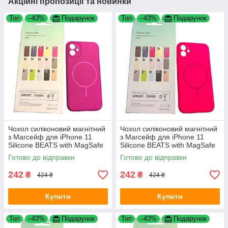
Акційні пропозиції та новинки
Топ
–43%
Подарунок
Топ
–43%
Подарунок
Чохол силіконовий магнітний
Чохол силіконовий магнітний
з Магсейф для iPhone 11
з Магсейф для iPhone 11
Silicone BEATS with MagSafe
Silicone BEATS with MagSafe
№15 Sunset Purple
№10 Sunrise Pink
Готово до відправки
Готово до відправки
242
242
₴
₴
424 ₴
424 ₴
Купити
Купити
Топ
–43%
Подарунок
Топ
–43%
Подарунок