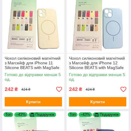
Чохол силіконовий магнітний
Чохол силіконовий магнітний
з Магсейф для iPhone 11
з Магсейф для iPhone 12
Silicone BEATS with MagSafe
Silicone BEATS with MagSafe
№5 Milk
№1 Light blue
Готово до відправки менше 5
Готово до відправки менше 5
од.
од.
242
242
₴
₴
424 ₴
424 ₴
Купити
Купити
Топ
–43%
Подарунок
Топ
–43%
Подарунок