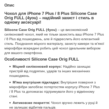
Опис
Чохол для iPhone 7 Plus / 8 Plus Silicone Case
Orig FULL (4you) – надійний захист і стиль в
одному аксесуарі!
Silicone Case Orig FULL (4you)
– це високоякісний
силіконовий чохол, який не тільки захистить ваш iPhone 7 Plus
/ 8 Plus від пошкоджень, але й підкреслить його елегантний
стиль. Поєднання міцного матеріалу, захисту камери та м'якої
мікрофібри всередині робить цей чохол ідеальним вибором
для вашого смартфона.
Особливості Silicone Case Orig FULL
Міцний силіконовий корпус:
Надійно захищає
пристрій від подряпин, ударів та інших механічних
пошкоджень.
М'яка внутрішня підкладка:
Внутрішня поверхня з
мікрофібри запобігає потертостям корпусу iPhone 7 Plus
/ 8 Plus та допомагає підтримувати його у відмінному
стані.
Антиковзке покриття:
Чохол зручно лежить у руці й
не залишає відбитків пальців.