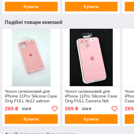
Купити
Купити
Подібні товари компанії
Чохол силіконовий для
Чохол силіконовий для
Чохо
iPhone 11Pro Silicone Case
iPhone 11Pro Silicone Case
iPho
Orig FULL №12 salmon
Orig FULL Camera №6
Case
pink 4you
Light pink 4you
№52 
265
265
265
₴
₴
318 ₴
318 ₴
Купити
Купити