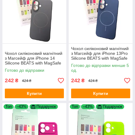
Чохол силіконовий магнітний
Чохол силіконовий магнітний
з Магсейф для iPhone 13Pro
з Магсейф для iPhone 14
Silicone BEATS with MagSafe
Silicone BEATS with MagSafe
№9 Amethyst
Готово до відправки менше 5
№12 Graphite Gray
Готово до відправки
од.
242
242
₴
₴
424 ₴
424 ₴
Купити
Купити
Топ
–43%
Подарунок
Топ
–43%
Подарунок