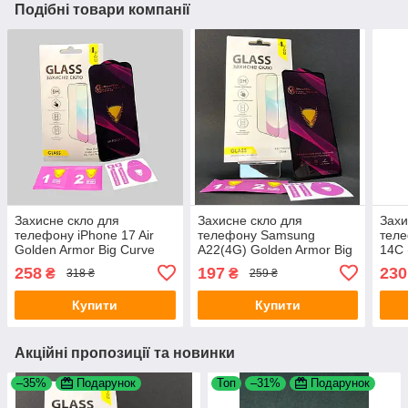
Подібні товари компанії
Захисне скло для
Захисне скло для
Захи
телефону iPhone 17 Air
телефону Samsung
теле
Golden Armor Big Curve
A22(4G) Golden Armor Big
14C 
олеофобне антистатичне
Curve Black 4you
Curv
258
197
230
₴
₴
318 ₴
259 ₴
покриття Black 4you
Купити
Купити
Акційні пропозиції та новинки
–35%
Подарунок
Топ
–31%
Подарунок