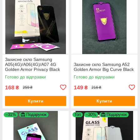
Захисне скло Samsung
A05(4G)/A06(4G)/A07 4G
Захисне скло Samsung A52
Golden Armor Privacy Black
Golden Armor Big Curve Black
4you
Готово до відправки
Готово до відправки
168
149
₴
₴
259 ₴
216 ₴
Купити
Купити
–31%
Подарунок
Топ
–30%
Подарунок