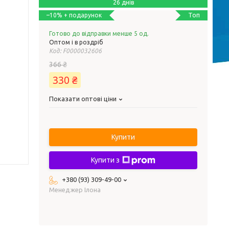
26 днів
Топ
–10%
Готово до відправки менше 5 од.
Оптом і в роздріб
Код:
F0000032606
366 ₴
330 ₴
Показати оптові ціни
Купити
Купити з
+380 (93) 309-49-00
Менеджер Ілона