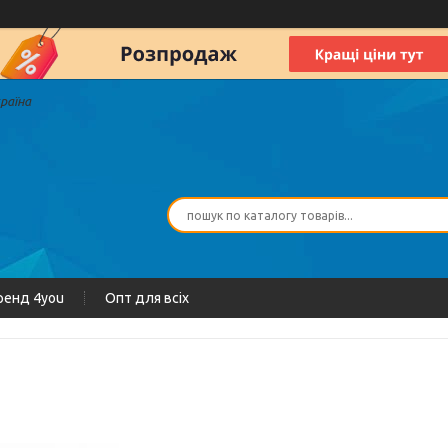
країна
ренд 4you
Опт для всіх