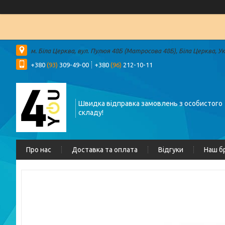
м. Біла Церква, вул. Пулюя 48Б (Матросова 48Б), Біла Церква, У
+380
(93)
309-49-00
+380
(96)
212-10-11
Швидка відправка замовлень з особистого
складу!
Про нас
Доставка та оплата
Відгуки
Наш б