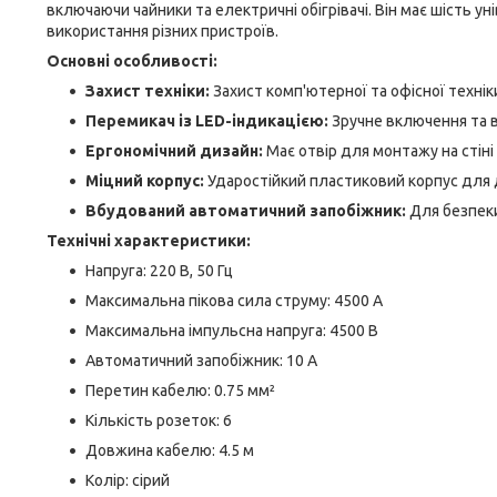
включаючи чайники та електричні обігрівачі. Він має шість у
використання різних пристроїв.
Основні особливості:
Захист техніки:
Захист комп'ютерної та офісної технік
Перемикач із LED-індикацією:
Зручне включення та 
Ергономічний дизайн:
Має отвір для монтажу на стіні
Міцний корпус:
Ударостійкий пластиковий корпус для д
Вбудований автоматичний запобіжник:
Для безпеки
Технічні характеристики:
Напруга: 220 В, 50 Гц
Максимальна пікова сила струму: 4500 А
Максимальна імпульсна напруга: 4500 В
Автоматичний запобіжник: 10 А
Перетин кабелю: 0.75 мм²
Кількість розеток: 6
Довжина кабелю: 4.5 м
Колір: сірий