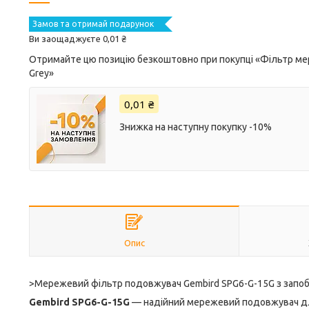
Замов та отримай подарунок
Ви заощаджуєте 0,01 ₴
Отримайте цю позицію безкоштовно при покупці «Фільтр ме
Grey»
0,01 ₴
Знижка на наступну покупку -10%
Опис
>Мережевий фільтр подовжувач Gembird SPG6-G-15G з запобіж
Gembird SPG6-G-15G
— надійний мережевий подовжувач для