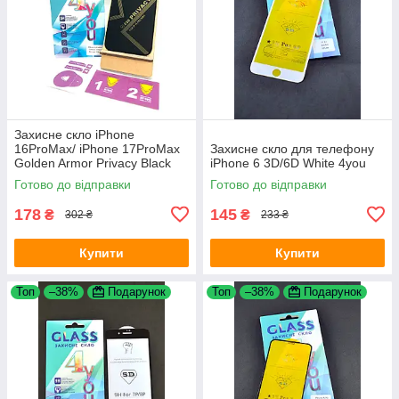
Захисне скло iPhone
16ProMax/ iPhone 17ProMax
Захисне скло для телефону
Golden Armor Privacy Black
iPhone 6 3D/6D White 4you
4you
Готово до відправки
Готово до відправки
178
145
₴
₴
302 ₴
233 ₴
Купити
Купити
Топ
–38%
Подарунок
Топ
–38%
Подарунок