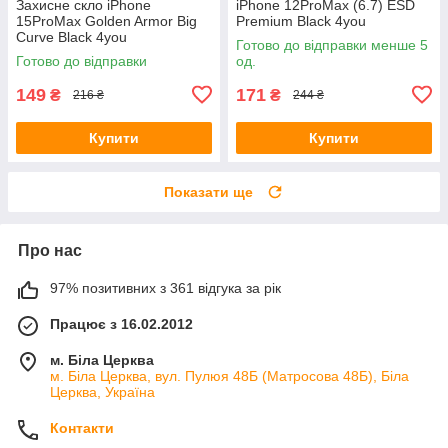
Захисне скло iPhone
iPhone 12ProMax (6.7) ESD
15ProMax Golden Armor Big
Premium Black 4you
Curve Black 4you
Готово до відправки менше 5
Готово до відправки
од.
149
171
₴
₴
216 ₴
244 ₴
Купити
Купити
Показати ще
Про нас
97% позитивних з 361 відгука за рік
Працює з 16.02.2012
м. Біла Церква
м. Біла Церква, вул. Пулюя 48Б (Матросова 48Б), Біла
Церква, Україна
Контакти