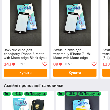
Захисне скло для
Захисне скло для
Захи
телефону iPhone 6 Matte
телефону iPhone 7+ /8+
теле
with Matte edge Black 4you
Matte with Matte edge
(5.4
Black 4you
Blac
143
89
113
₴
₴
159 ₴
105 ₴
Купити
Купити
Акційні пропозиції та новинки
Топ
–41%
Подарунок
Топ
–38%
Подарунок