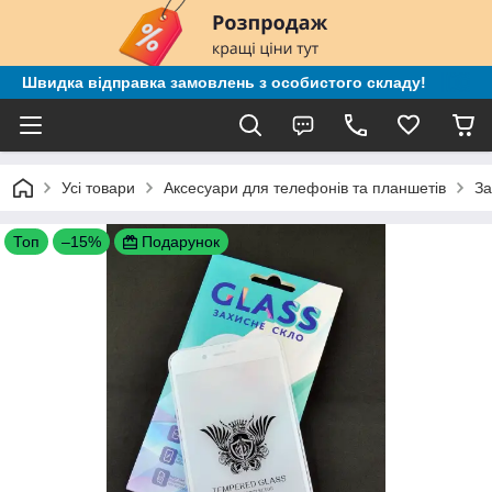
Швидка відправка замовлень з особистого складу!
Усі товари
Аксесуари для телефонів та планшетів
За
Топ
–15%
Подарунок